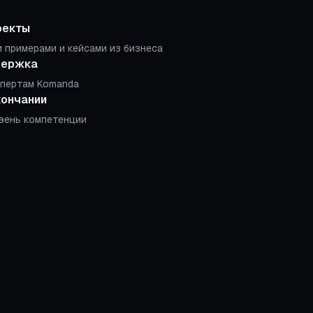
оекты
 примерами и кейсами из бизнеса
держка
спертам Komanda
кончании
вень компетенции