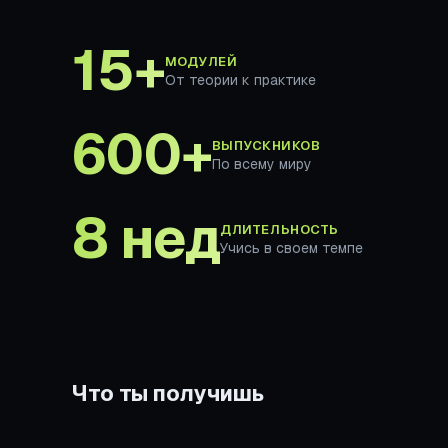
15+
МОДУЛЕЙ
От теории к практике
600+
ВЫПУСКНИКОВ
По всему миру
8 нед
ДЛИТЕЛЬНОСТЬ
Учись в своем темпе
Что ты получишь