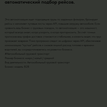
автоматический подбор рейсов.
Эта автоматизация ищет подходящие грузы по заданным фильтрам, бронирует
рейсы и заполняет путевые листы через API, повышая загрузку автомобиля. Если
сравнить ваш бизнес с грузовым поездом, то автоматизация — это машинист,
который всегда знает, когда ускорить, а когда притормозить. За счёт точных
прогнозов ваш график доставок становится стабильнее, а клиенты видят, что груз
приезжает вовремя. Пока программа следит за цифрами через API, обеспечивая
минимизацию "пустых" рейсов и снижая лишний расход топлива и времени
водителей, вы сосредотачиваетесь на развитии бизнеса.
#Автомобильный грузовой транспорт
Размер бизнеса: микро / малый / средний
Вид деятельности: Автомобильный грузовой транспорт
Бизнес-модель: B2B