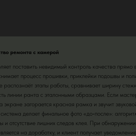
тво ремонта с камерой
ляет поставить невидимый контроль качества прямо 
нимает процесс прошивки, приклейки подошвы и пол
 распознаёт этапы работы, сравнивает ширину стеж
сть линии ранта с эталонными образцами. Если масте
на экране загорается красная рамка и звучит звуково
, система делает финальное фото «до‑после»: алгорит
вы и отсутствие лишних следов клея. При обнаружени
вляется на доработку, и клиент получает уведомлени