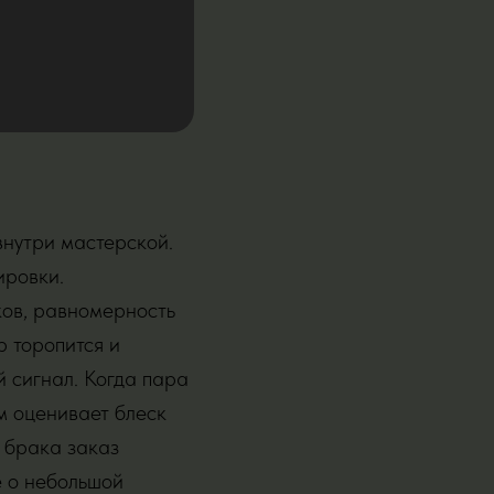
внутри мастерской.
ировки.
ков, равномерность
р торопится и
й сигнал. Когда пара
м оценивает блеск
и брака заказ
е о небольшой