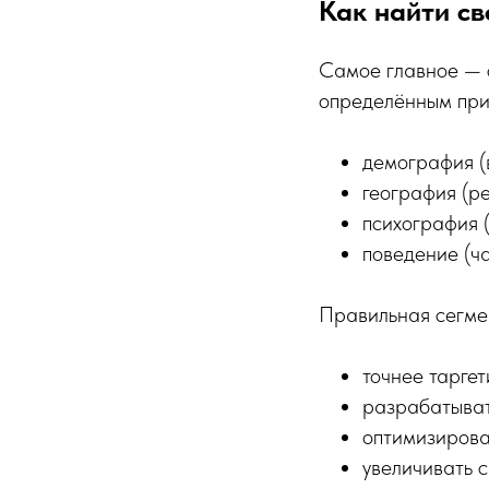
Как найти св
Самое главное — с
определённым при
демография (в
география (р
психография (
поведение (ча
Правильная сегмен
точнее таргет
разрабатыват
оптимизирова
увеличивать 