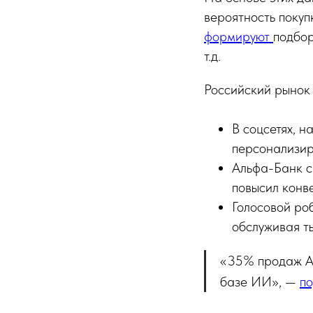
вероятность покуп
формируют
подбор
т.д.
Российский рынок
В соцсетях, н
персонализир
Альфа-Банк с
повысил конв
Голосовой ро
обслуживая т
«35% продаж A
базе ИИ», —
п