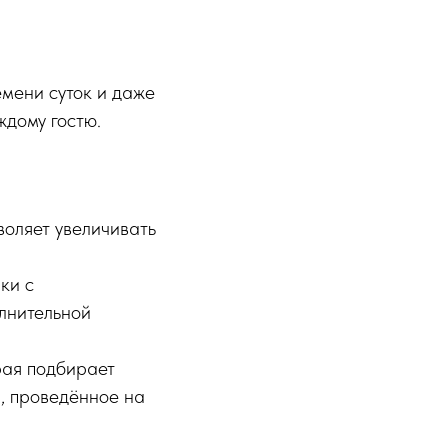
емени суток и даже
дому гостю.
оляет увеличивать
ки с
лнительной
рая подбирает
я, проведённое на