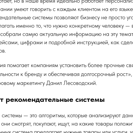
отает, но в наше время идеально работает персонал
пании умеют говорить с каждым клиентом на его язык
ендательные системы позволяют бизнесу не просто у
лагать именно то, что нужно конкретному человеку — 
собрали самую актуальную информацию на эту темат
ейсами, цифрами и подробной инструкцией, как сдела
ов.
я помогает компаниям установить более прочные свя
яльности к бренду и обеспечивая долгосрочный рост»
ровому маркетингу Данил Лесоводский.
т рекомендательные системы
 системы — это алгоритмы, которые анализируют дан
 они смотрят, покупают, ищут, на какие товары положи
нных система предлагает нужные товары или услуги, 