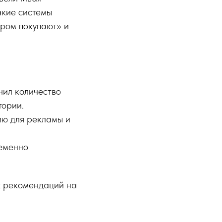
акие системы
аром покупают» и
чил количество
тории.
ию для рекламы и
ременно
х рекомендаций на