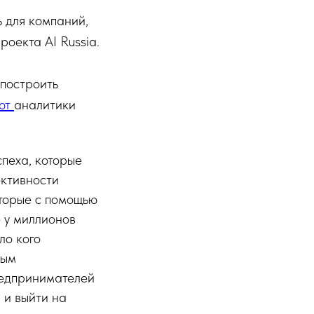
 для компаний,
роекта AI Russia.
 построить
ют
аналитики
спеха, которые
ективности
оторые с помощью
 у миллионов
ло кого
ным
редпринимателей
 и выйти на