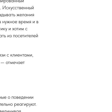
изированный
е. Искусственный
гадывать желания
в нужное время и в
ику и хотим с
ть из посетителей
зи с клиентами,
, — отмечает
ные о поведении
тельно реагируют.
увеличивая