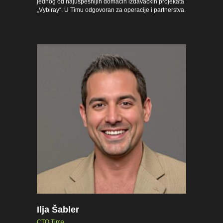
jednog od najuspešnijih domaćih izdavačkih projekata
„Vybiray“. U Timu odgovoran za operacije i partnerstva.
Ilja Šabler
CTO Tima