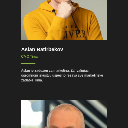
Aslan Batirbekov
CMO Tima
Aslan je zadužen za marketing. Zahvaljujući
ogromnom iskustvu uspešno rešava sve marketinške
zadatke Tima.