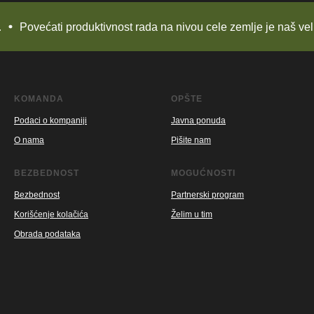
ovećati produktivnost rada na nivou cele zemlje je naš veliki, ali
KOMANDA
OPŠTE
Podaci o kompaniji
Javna ponuda
O nama
Pišite nam
BEZBEDNOST
MOGUĆNOSTI
Bezbednost
Partnerski program
Korišćenje kolačića
Želim u tim
Obrada podataka