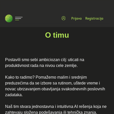
Prijava
Registracija
O timu
Postavili smo sebi ambiciozan cilj: uticati na
produktivnost rada na nivou cele zemlje.
Kako to radimo? Pomažemo malim i srednjim
preduzećima da se izbore sa rutinom, uštede vreme i
novac ubrzavanjem obavljanja svakodnevnih poslovnih
zadataka.
Naš tim stvara jednostavna i intuitivna AI rešenja koja ne
zahtevaju složena podešavanja ili tehnička znanja.