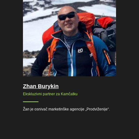
Zhan Burykin
Ekskluzivni partner za Kamčatku
Žan je osnivač marketinške agencije „Prodviženije“.