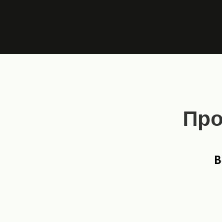
Про
В