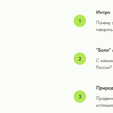
Интро
Почему э
говорить
"Боли"
С какими
России? 
Природ
Продвин
использо