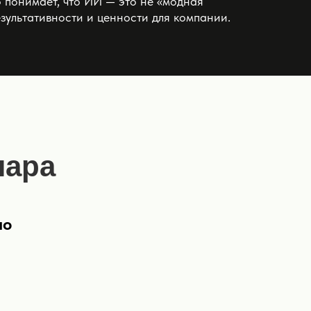
о понимает, что ИИ — это не «модная
зультативности и ценности для компании.
нара
по
Попробовать бесплатно →