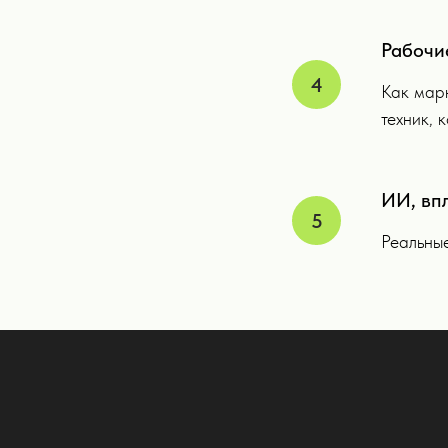
Рабочи
Как марк
техник, 
ИИ, вп
Реальны