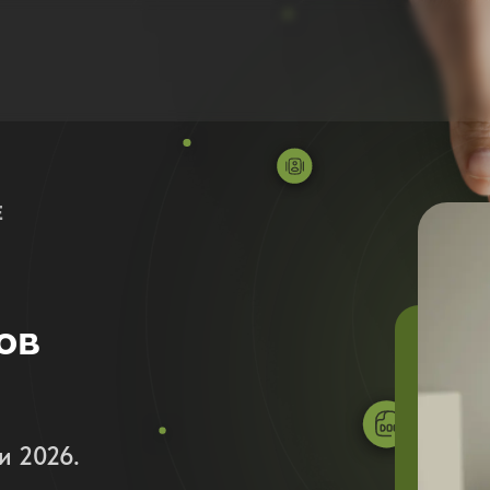
Е
ов
и 2026.