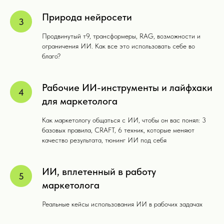
Природа нейросети
Продвинутый т9, трансформеры, RAG, возможности и
Насколько эффективнее
ограничения ИИ. Как все это использовать себе во
может работать ваш
благо?
бизнес?
Рабочие ИИ-инструменты и лайфхаки
для маркетолога
ЗАДАЧ В ДЕНЬ: БЕЗ ИИ
ЗАДАЧ В ДЕНЬ: С KOMANDA.AI
Как маркетологу общаться с ИИ, чтобы он вас понял: 3
базовых правила, CRAFT, 6 техник, которые меняют
качество результата, тюнинг ИИ под себя
Маркетолог
30-40 задач в день
3-5 задач в день
Аналитик
10-20 задач в день
1-3 задачи в день
ИИ, вплетенный в работу
Бренд-
20-30 задач в день
3-5 задач в день
менеджер
маркетолога
SMM-щик
10-20 задач в день
40-50 задач в день
Реальные кейсы использования ИИ в рабочих задачах