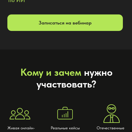
Живая онлайн-
Реальные кейсы
Отечественные
встреча с
и примеры
практики
участниками
использования
Для маркетологов, которые уже чувствуют
ключевое ограничение роста — нехватку
времени, внимания, клиентской базы и
подходов. Для тех, кто понимает, что ИИ —
это не «модная игрушка», а новый слой
повышения собственной результативности
и ценности для компании.