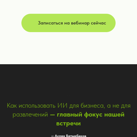
Записаться на вебинар сейчас
“
Как использовать ИИ для бизнеса, а не для
развлечений
— главный фокус нашей
встречи
— Аслан Батырбеков