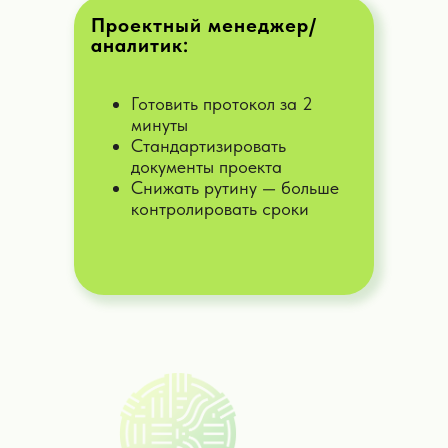
клиентами, придумаю способы
продаж ваших товаров и услуг
Проектный менеджер/
аналитик:
Дать задачу
Готовить протокол за 2
минуты
Стандартизировать
ИИ-бизнес консультант
документы проекта
Помогаю разработать стратегию и
Снижать рутину — больше
тактику построения вашей компании
контролировать сроки
или персонального бренда, создать
бизнес-план...
Дать задачу
ИИ-консультант по маркетплэйсам
Создам продающие карточки, помогу
с наполнением, проанализирую
конкурентов