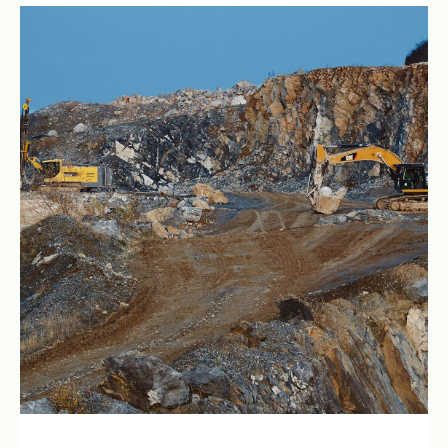
быть эффективней и
зарабатывать больше?
Рутинная работа отнимает часы. Komanda.ai
помогает закрывать ее
за минуты:
корректно, по делу и в нужном формате
БЕЗ ИИ: ЗАДАЧ В ДЕНЬ
ЗАДАЧ В ДЕНЬ: С KOMANDA
Маркетолог
30-40 задач в день
30-40 задач в день
Аналитик
10-20 задач в день
1-3 задачи
Финансист
Продавец
3-5 задач в день
20-30 задач в день
Специалист по
персоналу (HR)
10-20 задач в день
40-50 задач в день
5-10 задач в день
20-25 задач в день