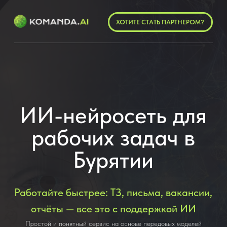
ХОТИТЕ СТАТЬ ПАРТНЕРОМ?
ИИ-нейросеть для
рабочих задач в
Бурятии
Работайте быстрее: ТЗ, письма, вакансии,
отчёты — все это с поддержкой ИИ
Простой и понятный сервис на основе передовых моделей
искусственного интеллекта, помогающий специалистам: (а) быть
значительно продуктивней, (б) экономить время и деньги, (в)
автоматизировать повседневные задачи без сложных настроек и
специальных знаний
ПОПРОБУЙТЕ БЕСЛАТНО
Читайте о проекте: