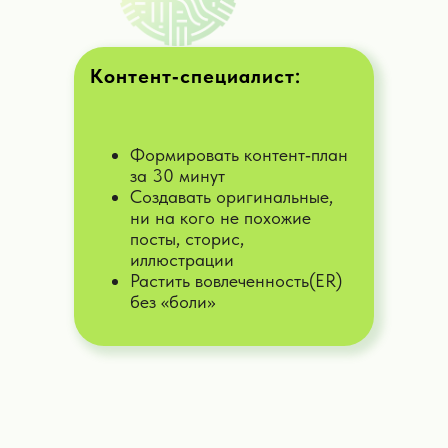
Дать задачу
Контент‑специалист:
ИИ-карьерный помощник
Формировать контент‑план
Помогу в развитии карьеры,
профориентации и организации
за 30 минут
времени
Создавать оригинальные,
ни на кого не похожие
посты, сторис,
Дать задачу
иллюстрации
Растить вовлеченность(ER)
без «боли»
ИИ-личный психолог
Я помогу вам с психологическими
вопросами, ситуациями в работе,
личной жизни и саморазвитии.