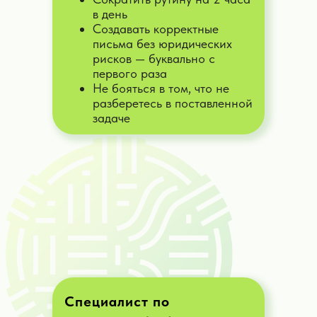
в день
Создавать корректные
письма без юридических
рисков — буквально с
первого раза
Не бояться в том, что не
разберетесь в поставленной
задаче
ИИ-копирайтер
Напишу для вас лучшие тексты,
рекламные сообщения, объявления,
описания карточек для Ozon, WB и т.
д.
Дать задачу
Специалист по
ИИ-консультант по маркировке