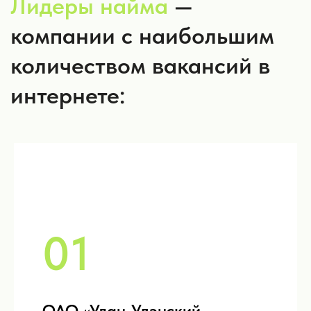
01
ОАО «Улан-Удэнский