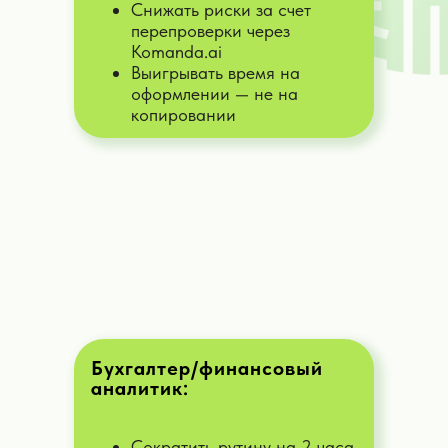
Снижать риски за счет
перепроверки через
Komanda.ai
Выигрывать время на
оформлении — не на
копировании
Ваш персональный
штат
ассистентов и личных
помощников,
для
многократного ускорения
вашей работы
Бухгалтер/финансовый
ПОДБЕРИТЕ СЕБЕ АССИСТЕНТА
аналитик:
Сократить рутину на 2 часа