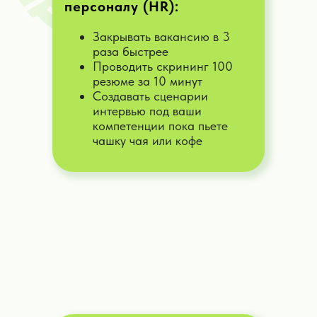
персоналу (HR):
Помогу справиться с маркировкой
продукции, онлайн-рекламы и
избежать штрафов и санкций со
Закрывать вакансию в 3
стороны госорганов
раза быстрее
Проводить скрининг 100
Дать задачу
резюме за 10 минут
Создавать сценарии
интервью под ваши
компетенции пока пьете
чашку чая или кофе
ИИ-маркетолог
Придумаю под вашу задачу
позиционирование, помогу с
ценообразованием, определю КФВ и
УТП ваших услуг и товаров
Дать задачу
ИИ-продавец
Создам продающие письма,
поболтаю с потенциальными