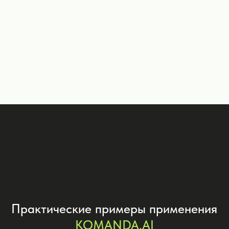
Дать задачу
ИИ-финансовый консультант
Помогу с бюджетом, инвестициями и
финансовым планированием
Дать задачу
ИИ-помощник по саморазвитию
Помогу с личностным ростом,
развитием навыков и повышением
продуктивности
Дать задачу