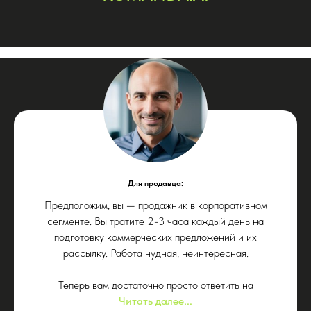
ИИ-наставник по презентациям
Помогу с развитием ораторского
мастерства и подготовкой к
публичным выступлениям
Дать задачу
Ассистент 360°
Для продавца:
Помогу с организацией
мероприятий, корпоративной
Предположим, вы — продажник в корпоративном
культурой и многим другим
сегменте. Вы тратите 2-3 часа каждый день на
подготовку коммерческих предложений и их
рассылку. Работа нудная, неинтересная.
Дать задачу
Теперь вам достаточно просто ответить на
Читать далее...