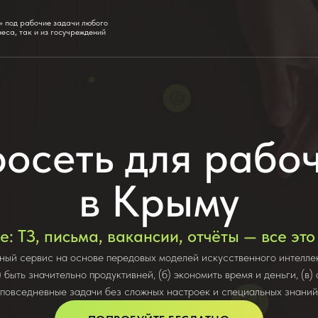
» под рабочие задачи любого
неса, так и из госучреждений
осеть для рабоч
в Крыму
е: ТЗ, письма, вакансии, отчёты — все эт
ный сервис на основе передовых моделей искусственного интелле
) быть значительно продуктивней, (б) экономить время и деньги, (в)
повседневные задачи без сложных настроек и специальных знаний