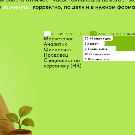
е
за минуты:
корректно, по делу и в нужном форма
БЕЗ ИИ: ЗАДАЧ В ДЕНЬ
ЗАДАЧ В ДЕНЬ: С KOMA
Маркетолог
30-40 задач в день
Аналитик
1-3 задачи
Финансист
3-5 задач в день
Продавец
10-20 задач в день
5-10 задач в день
Специалист по
персоналу (HR)