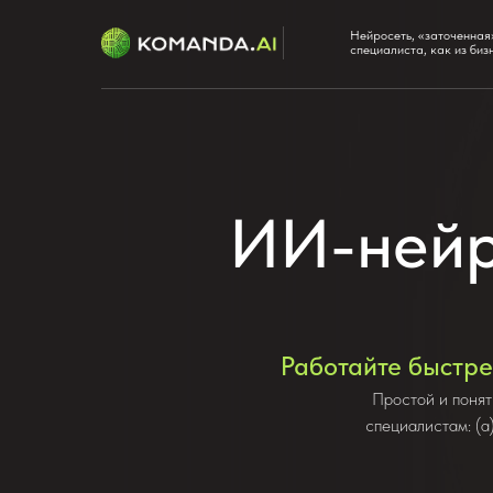
Нейросеть, «заточенная
специалиста, как из биз
ИИ-нейр
Работайте быстре
Простой и понят
специалистам: (а