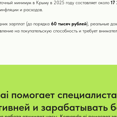
иточный минимум в Крыму в 2025 году составляет около
17
инфляции и расходов.
дних зарплат (до порядка
60 тысяч рублей
), реальные до
вление на покупательскую способность и требует внимате
ai помогает специалист
ивней и зарабатывать 
я работа отнимает часы. Komanda.ai помогает з