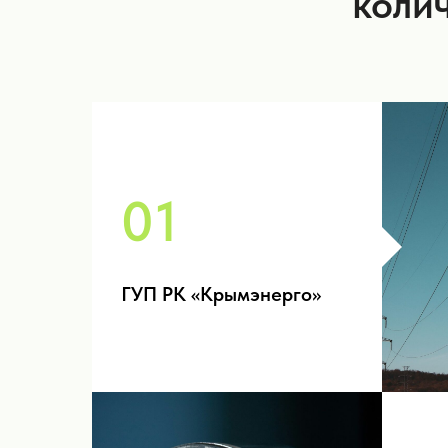
коли
01
ГУП РК «Крымэнерго»