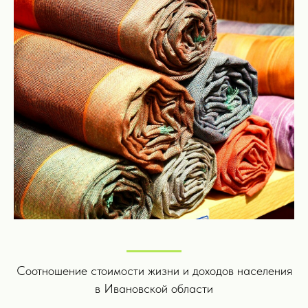
Экспортируете результат
в DOCX/Markdown
Или просто вводите запросы напрямую,
минуя ассистентов, и получаете
релевантный результат в удобном для
вас формате
Соотношение стоимости жизни и доходов населения
в Ивановской области