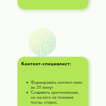
ИИ-консультант по маркетплэйсам
Создам продающие карточки, помогу
с наполнением, проанализирую
конкурентов
Дать задачу
Контент‑специалист:
ИИ-карьерный помощник
Помогу в развитии карьеры,
профориентации и организации
времени
Формировать контент‑план
за 30 минут
Создавать оригинальные,
Дать задачу
ни на кого не похожие
посты, сторис,