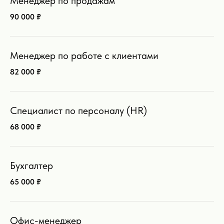
Менеджер по продажам
90 000 ₽
Топ-3 самые
высокооплачиваемые
Менеджер по работе с клиентами
профессии в
82 000 ₽
Ивановской области
Специалист по персоналу (HR)
68 000 ₽
Бухгалтер
65 000 ₽
Офис-менеджер