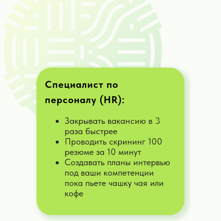
д.
Дать задачу
ИИ-консультант по маркировке
Специалист по
Помогу справиться с маркировкой
продукции, онлайн-рекламы и
персоналу (HR):
избежать штрафов и санкций со
стороны госорганов
Закрывать вакансию в 3
раза быстрее
Дать задачу
Проводить скрининг 100
резюме за 10 минут
Создавать планы интервью
под ваши компетенции
ИИ-маркетолог
пока пьете чашку чая или
Придумаю под вашу задачу
кофе
позиционирование, помогу с
ценообразованием, определю КФВ и
УТП ваших услуг и товаров