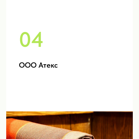
04
ООО Атекс
Как это работает?
Максимально удобный и
простой алгоритм ваших
действий
Выбираете нужного для
вашей задачи
ассистента
Начинаете диалог с
выбранным ассистентом