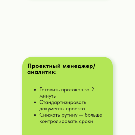
Дать задачу
ИИ-продавец
Создам продающие письма,
поболтаю с потенциальными
клиентами, придумаю способы
продаж ваших товаров и услуг
Проектный менеджер/
Дать задачу
аналитик:
Готовить протокол за 2
ИИ-бизнес консультант
минуты
Помогаю разработать стратегию и
Стандартизировать
тактику построения вашей компании
документы проекта
или персонального бренда, создать
бизнес-план...
Снижать рутину — больше
контролировать сроки
Дать задачу