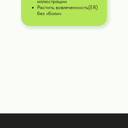
иллюстрации
Растить вовлеченность(ER)
ИИ-личный психолог
без «боли»
Я помогу вам с психологическими
вопросами, ситуациями в работе,
личной жизни и саморазвитии.
Дать задачу
ИИ-финансовый консультант
Помогу с бюджетом, инвестициями и
финансовым планированием
Дать задачу
ИИ-помощник по саморазвитию