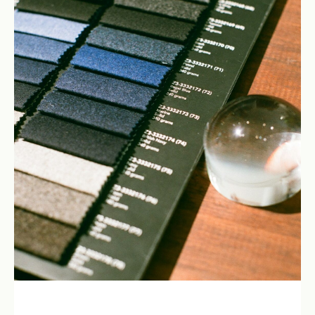
Как Komanda.ai помогает
специалистам Ивановской
области быть эффективней
и зарабатывать больше?
Рутинная работа отнимает часы. Komanda.ai
помогает закрывать ее
за минуты:
корректно, по делу и в нужном формате
БЕЗ ИИ: ЗАДАЧ В ДЕНЬ
ЗАДАЧ В ДЕНЬ: С KOMANDA
Маркетолог
30-40 задач в день
30-40 задач в день
Аналитик
10-20 задач в день
1-3 задачи
Финансист
Продавец
3-5 задач в день
20-30 задач в день
Специалист по
персоналу (HR)
10-20 задач в день
40-50 задач в день
5-10 задач в день
20-25 задач в день