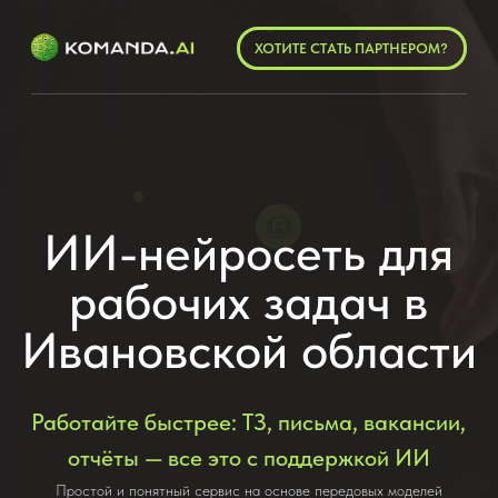
ХОТИТЕ СТАТЬ ПАРТНЕРОМ?
ИИ-нейросеть для
рабочих задач в
Ивановской области
Работайте быстрее: ТЗ, письма, вакансии,
отчёты — все это с поддержкой ИИ
Простой и понятный сервис на основе передовых моделей
искусственного интеллекта, помогающий специалистам: (а) быть
значительно продуктивней, (б) экономить время и деньги, (в)
автоматизировать повседневные задачи без сложных настроек и
специальных знаний
ПОПРОБУЙТЕ БЕСЛАТНО
Читайте о проекте: