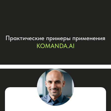
Помогу с личностным ростом,
развитием навыков и повышением
продуктивности
Дать задачу
ИИ-наставник по презентациям
Помогу с развитием ораторского
мастерства и подготовкой к
публичным выступлениям
Дать задачу
Ассистент 360°
Помогу с организацией
мероприятий, корпоративной