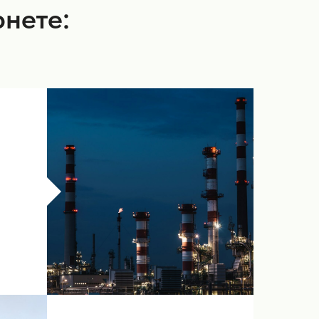
рнете: