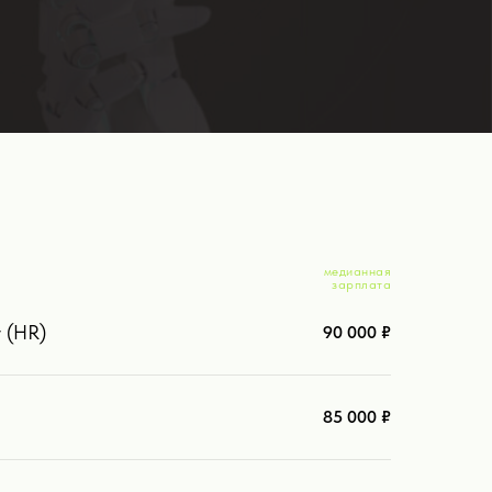
медианная
зарплата
 (HR)
90 000 ₽
85 000 ₽