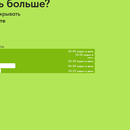
ь больше?
акрывать
те
NDA
30-40 задач в день
10-20 задач в
день
20-30 задач в день
40-50 задач в день
20-25 задач в день