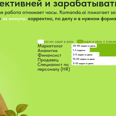
ективней и зарабатыват
я работа отнимает часы. Komanda.ai помогает з
е
за минуты:
корректно, по делу и в нужном форма
БЕЗ ИИ: ЗАДАЧ В ДЕНЬ
ЗАДАЧ В ДЕНЬ: С KOMA
Маркетолог
30-40 задач в день
Аналитик
1-3 задачи
Финансист
3-5 задач в день
Продавец
10-20 задач в день
5-10 задач в день
Специалист по
персоналу (HR)