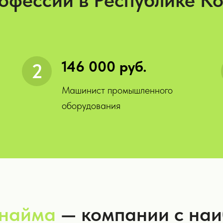
офессии в Республике К
146 000 руб.
Машинист промышленного
оборудования
 найма
— компании с на