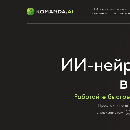
Нейросеть, «заточенная
специалиста, как из биз
ИИ-нейр
в
Работайте быстре
Простой и понят
специалистам: (а