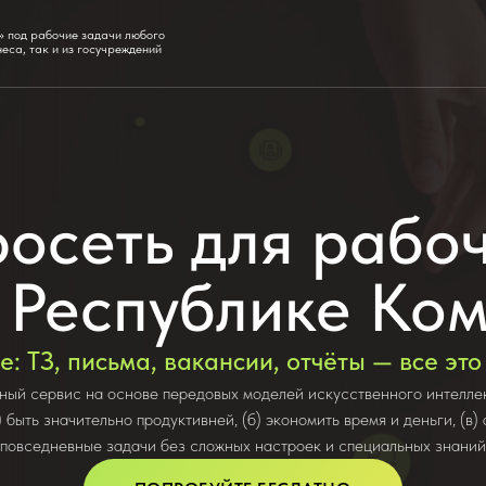
» под рабочие задачи любого
неса, так и из госучреждений
осеть для рабоч
 Республике Ко
е: ТЗ, письма, вакансии, отчёты — все эт
ный сервис на основе передовых моделей искусственного интелле
) быть значительно продуктивней, (б) экономить время и деньги, (в)
повседневные задачи без сложных настроек и специальных знаний