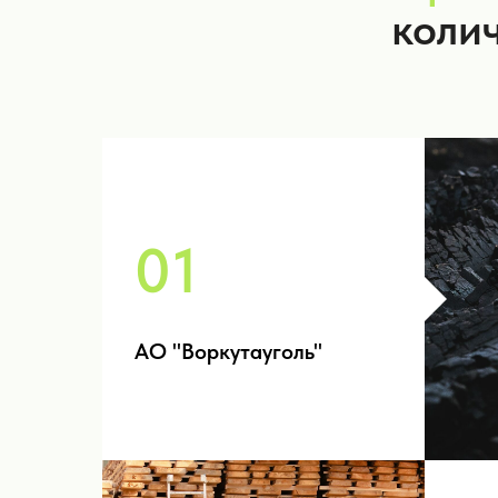
коли
01
АО "Воркутауголь"