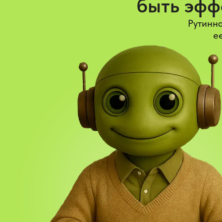
быть эфф
Рутинна
е