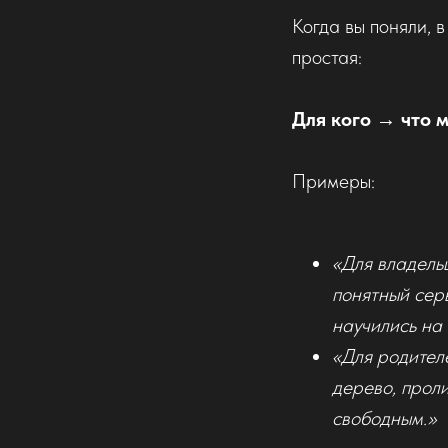
Когда вы поняли, 
простая:
Для кого → что 
Примеры:
«Для владельц
понятный сер
научились на 
«Для родителе
дерево, проли
свободным.»