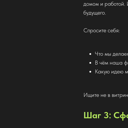
домом и работой. 
будущего.
Спросите себя:
Что мы делаем
В чём наша ф
Какую идею м
Ищите не в витрине
Шаг 3: Сф