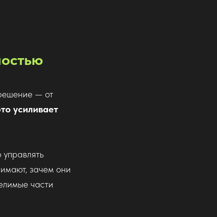
ностью
 решение — от
это усиливает
о управлять
нимают, зачем они
делимые части