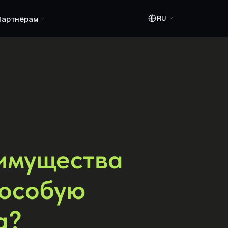
RU
Партнёрам
еимущества
 особую
а?