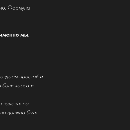
тно. Формула
именно мы.
создаём простой и
 боли хаоса и
о залезть на
тво должно быть