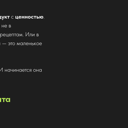
дукт
с
ценностью
.
 не в
 рецептам. Или в
он — это маленькое
 И начинается она
нта