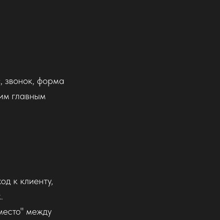
, звонок, форма
шим главным
од к клиенту,
.
место" между