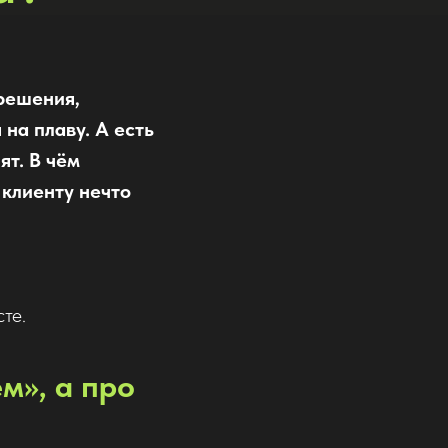
решения,
на плаву. А есть
ят. В чём
 клиенту нечто
те.
м», а про