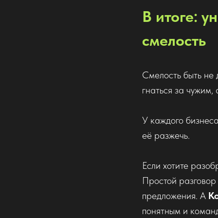
В итоге: у
смелость
Смелость быть не 
гнаться за чужим, 
У каждого бизнеса 
её разжечь.
Если хотите разоб
Простой разговор 
предложения. А
K
понятным и коман