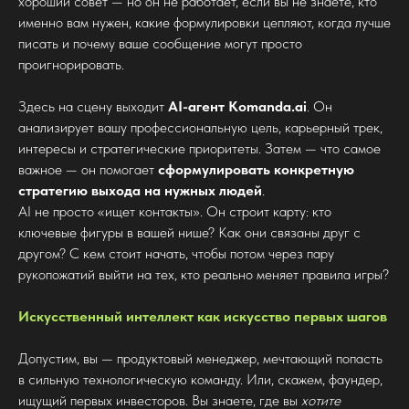
хороший совет — но он не работает, если вы не знаете, кто
именно вам нужен, какие формулировки цепляют, когда лучше
писать и почему ваше сообщение могут просто
проигнорировать.
Здесь на сцену выходит
AI-агент Komanda.ai
. Он
анализирует вашу профессиональную цель, карьерный трек,
интересы и стратегические приоритеты. Затем — что самое
важное — он помогает
сформулировать конкретную
стратегию выхода на нужных людей
.
AI не просто «ищет контакты». Он строит карту: кто
ключевые фигуры в вашей нише? Как они связаны друг с
другом? С кем стоит начать, чтобы потом через пару
рукопожатий выйти на тех, кто реально меняет правила игры?
Искусственный интеллект как искусство первых шагов
Допустим, вы — продуктовый менеджер, мечтающий попасть
в сильную технологическую команду. Или, скажем, фаундер,
ищущий первых инвесторов. Вы знаете, где вы
хотите