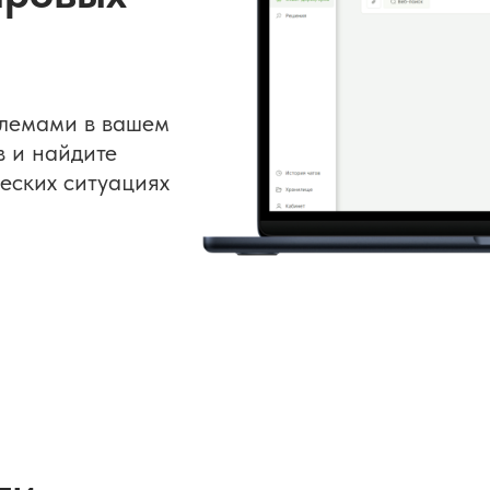
лемами в вашем
в и найдите
еских ситуациях