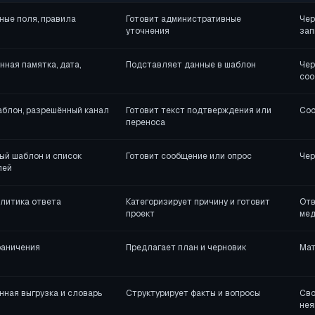
ные поля, правила
Готовит административные
Чер
уточнения
зап
ная памятка, дата,
Подставляет данные в шаблон
Чер
соо
аблон, разрешённый канал
Готовит текст подтверждения или
Соо
переноса
ый шаблон и список
Готовит сообщение или опрос
Чер
лей
олитика ответа
Категоризирует причину и готовит
Отв
проект
ме
раничения
Предлагает план и черновик
Мат
ная выгрузка и словарь
Структурирует факты и вопросы
Сво
нея