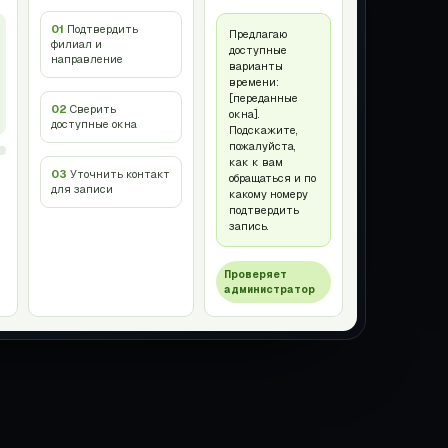
01
Подтвердить
Предлагаю
филиал и
доступные
направление
варианты
времени:
[переданные
02
Сверить
окна].
доступные окна
Подскажите,
пожалуйста,
как к вам
03
Уточнить контакт
обращаться и по
для записи
какому номеру
подтвердить
запись.
Проверяет
администратор