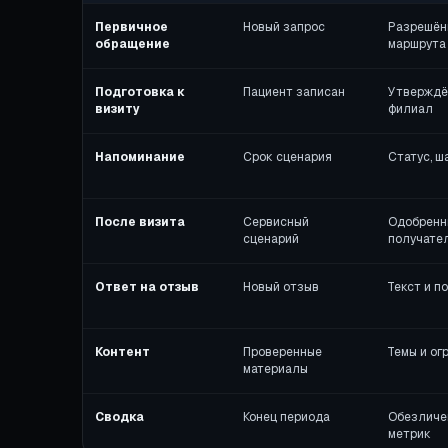
Первичное
Новый запрос
Разрешён
обращение
маршрута
Подготовка к
Пациент записан
Утверждён
визиту
филиал
Напоминание
Срок сценария
Статус, ш
После визита
Сервисный
Одобренн
сценарий
получате
Ответ на отзыв
Новый отзыв
Текст и п
Контент
Проверенные
Темы и ог
материалы
Сводка
Конец периода
Обезличен
метрик