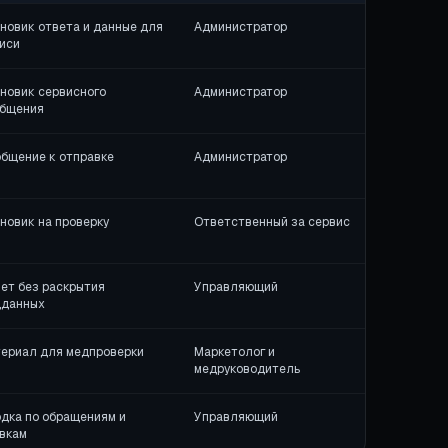
новик ответа и данные для
Администратор
иси
новик сервисного
Администратор
бщения
бщение к отправке
Администратор
новик на проверку
Ответственный за сервис
ет без раскрытия
Управляющий
дданных
ериал для медпроверки
Маркетолог и
медруководитель
дка по обращениям и
Управляющий
вкам