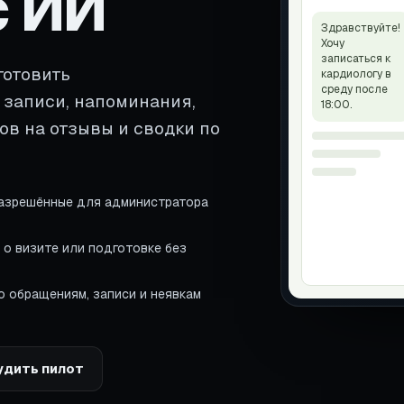
 ИИ
Здравствуйте!
Хочу
записаться к
готовить
кардиологу в
среду после
 записи, напоминания,
18:00.
ов на отзывы и сводки по
азрешённые для администратора
о визите или подготовке без
 обращениям, записи и неявкам
удить пилот