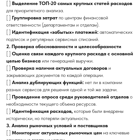
[ ]
Выделение ТОП-20 самых крупных статей расходов
для приоритетного анализа.
[ ]
Группировка затрат
по центрам финансовой
ответственности (департаментам и отделам).
[ ]
Идентификация «забытых» платежей:
автоматических
подписок и регулярных сервисных списаний.
2. Проверка обоснованности и целесообразности
[ ]
Оценка связи каждого крупного расхода с основной
целью бизнеса
или генерацией выручки.
[ ]
Проверка наличия актуальных договоров
и
закрывающих документов по каждой операции.
[ ]
Анализ дублирующих функций:
нет ли в компании
разных сервисов для решения одной и той же задачи.
[ ]
Проведение опроса среди руководителей отделов
о
необходимости текущего объема ресурсов.
[ ]
Идентификация расходов,
которые были внедрены
исторически, но потеряли актуальность.
3. Анализ рыночных условий и поставщиков
[ ]
Мониторинг актуальных рыночных цен
на ключевые
закупаемые товары и услуги.