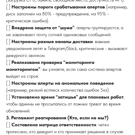
[ ]
Настроены пороги срабатывания алертов
(например,
диск заполнен на 80% - предупреждение, на 95% -
критическая ошибка).
[ ]
Внедрена защита от “шума”
: алерты группируются, а
не заваливают почту сотней одинаковых сообщений.
[ ]
Настроены разные каналы доставки
: важные
уведомления летят в Telegram/Slack, критические - вызывают
дежурного звонком.
[ ]
Реализована проверка “мониторинга
мониторингом”
: вы узнаете, если сама система алертов
выйдет из строя.
[ ]
Настроены алерты на аномальное поведение
(например, резкий всплеск количества ошибок 5xx).
[ ]
Установлено время “затишья” для плановых работ
,
чтобы админы не просыпались от ложных тревог во время
обновлений.
3. Регламент реагирования (Кто, если не мы?)
[ ]
Составлена матрица ответственности
: четко
прописано, кто дежурит и кто принимает решение в случае