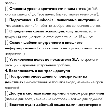
аварии.
[ ]
Описаны уровни критичности инцидентов
(от “ой,
кнопка съехала” до “все лежит, бизнес теряет миллионы”).
[ ]
Подготовлены Runbooks - пошаговые инструкции
“что делать, если…”, чтобы не изобретать велосипед в огне.
[ ]
Определена схема эскалации
: кому звонить, если
дежурный специалист не отвечает в течение 15 минут.
[ ]
Создан шаблон внутреннего и внешнего
информирования
(чтобы клиенты не гадали, почему сервис
недоступен).
[ ]
Установлены целевые показатели SLA
по времени
реакции и времени устранения проблем.
4. Безопасность и контроль доступа
[ ]
Настроены оповещения о подозрительных
действиях
(множественные попытки входа, изменение прав
доступа).
[ ]
Доступ к системе мониторинга и логам разграничен
(чтение для всех, изменение настроек - только для админов).
[ ]
Ведется аудит действий самих администраторов
в