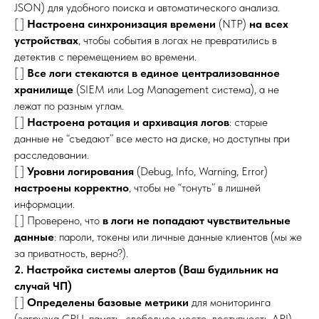
JSON) для удобного поиска и автоматического анализа.
[ ]
Настроена синхронизация времени
(NTP)
на всех
устройствах
, чтобы события в логах не превратились в
детектив с перемещением во времени.
[ ]
Все логи стекаются в единое централизованное
хранилище
(SIEM или Log Management система), а не
лежат по разным углам.
[ ]
Настроена ротация и архивация логов
: старые
данные не “съедают” все место на диске, но доступны при
расследовании.
[ ]
Уровни логирования
(Debug, Info, Warning, Error)
настроены корректно
, чтобы не “тонуть” в лишней
информации.
[ ] Проверено, что
в логи не попадают чувствительные
данные
: пароли, токены или личные данные клиентов (мы же
за приватность, верно?).
2. Настройка системы алертов (Ваш будильник на
случай ЧП)
[ ]
Определены базовые метрики
для мониторинга
(загрузка CPU, память, свободное место, доступность API).