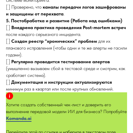
системе мониторинга.
[ ] Проверено, что
каналы передачи логов зашифрованы
и защищены от перехвата
.
5. Постобработка и развитие (Работа над ошибками)
[ ]
Внедрена практика проведения Post-mortem встреч
после каждого серьезного инцидента.
[ ]
Создан реестр “хронических” проблем
для их
планового исправления (чтобы одни и те же алерты не гасили
годами).
[ ]
Регулярно проводится тестирование алертов
(умышленно вызываем сбой в тестовой среде и смотрим, как
сработает система).
[ ]
Документация и инструкции актуализируются
минимум раз в квартал или после крупных обновлений.
Хотите создать собственный чек-лист и доверить его
выполнение передовой модели ИИ для бизнеса? Попробуйте
Kom
anda.ai
Перейдите этой по ссылке и наберите в текстовом поле