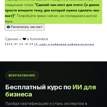
следующие слова:
"Сделай чек-лист для этого: (и далее
просто впишите тему, для которой нужно сделать чек-
лист)"
. Попробуйте прямо сейчас, не откладывая в долгий
ящик.
🖨️ Распечатать чек-лист
Сделано с ❤️ в Komanda.ai
2026-01-26 10:39
IT, сайт и цифровая инфраструктура
ОБРАЗОВАНИЕ
Бесплатный курс по
ИИ для
бизнеса
Пройди сертификацию и стань экспертом в