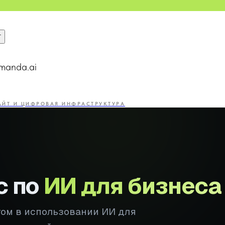
т
manda.ai
САЙТ И ЦИФРОВАЯ ИНФРАСТРУКТУРА
с по
ИИ для бизнеса
том в использовании ИИ для