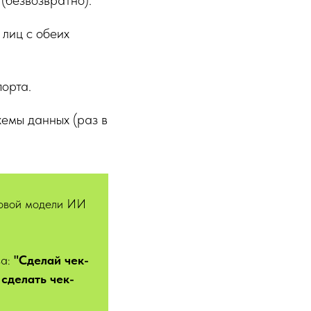
(безвозвратно).
 лиц с обеих
порта.
хемы данных (раз в
довой модели ИИ
ва:
"Сделай чек-
 сделать чек-