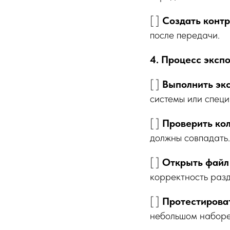
[ ]
Создать конт
после передачи.
4. Процесс эксп
[ ]
Выполнить эк
системы или спец
[ ]
Проверить ко
должны совпадать.
[ ]
Открыть файл 
корректность разд
[ ]
Протестирова
небольшом наборе