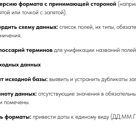
версию формата с принимающей стороной
(напри
той или точкой с запятой).
ердить схему данных:
список полей, их типы, обязат
ничения.
лоссарий терминов
для унификации названий полей
сходных данных
т исходной базы:
выявить и устранить дубликаты за
ноту данных:
отсутствующие значения в обязательны
и помечены.
ь форматы:
привести даты к единому виду (ДД.ММ.ГГ