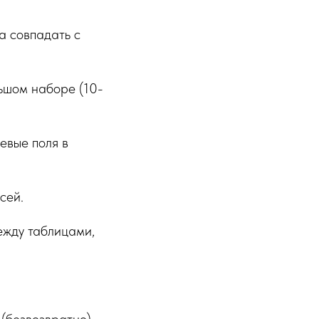
а совпадать с
ьшом наборе (10-
евые поля в
сей.
между таблицами,