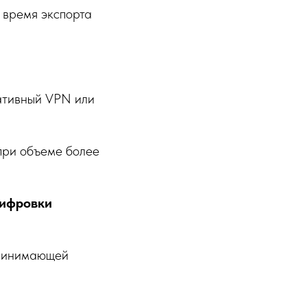
 время экспорта
ативный VPN или
при объеме более
шифровки
принимающей