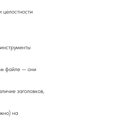
и целостности
 инструменты
ом файле — они
наличие заголовков,
жно) на