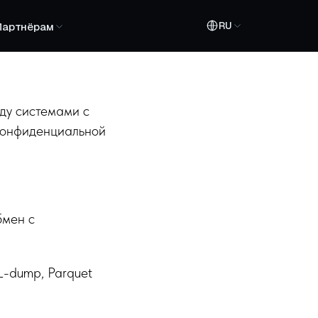
RU
Партнёрам
ду системами с
 конфиденциальной
бмен с
L-dump, Parquet