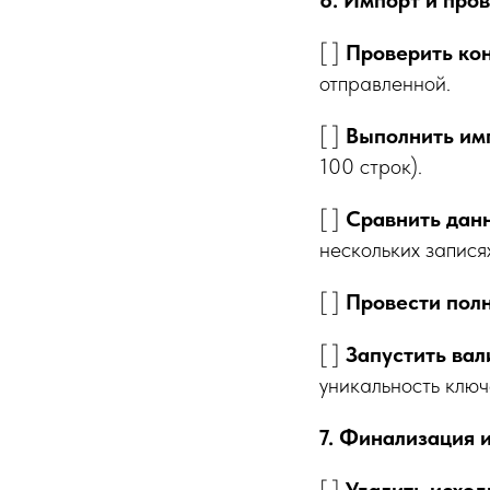
6. Импорт и про
[ ]
Проверить ко
отправленной.
[ ]
Выполнить им
100 строк).
[ ]
Сравнить данн
нескольких запися
[ ]
Провести пол
[ ]
Запустить вал
уникальность ключ
7. Финализация 