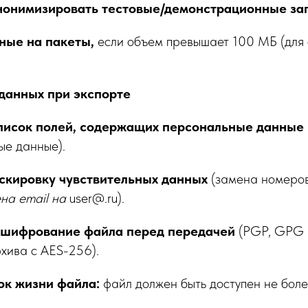
анонимизировать тестовые/демонстрационные за
ные на пакеты,
если объем превышает 100 МБ (для 
 данных при экспорте
писок полей, содержащих персональные данные
ые данные).
кировку чувствительных данных
(замена номеров
ена email на
user@.ru).
 шифрование файла перед передачей
(PGP, GPG 
хива с AES-256).
ок жизни файла:
файл должен быть доступен не боле