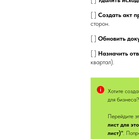
[ ]
Удалить исхо
[ ]
Создать акт 
сторон.
[ ]
Обновить до
[ ]
Назначить от
квартал).
Хотите созда
для бизнеса
Перейдите эт
лист для эт
лист)"
. Попр