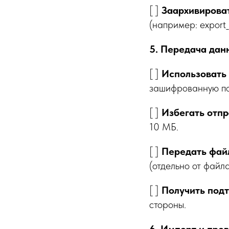
[ ]
Заархивирова
(например: export
5. Передача дан
[ ]
Использовать
зашифрованную по
[ ]
Избегать отп
10 МБ.
[ ]
Передать файл
(отдельно от файла
[ ]
Получить под
стороны.