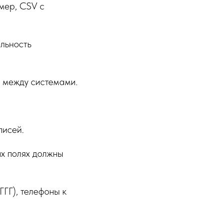
мер, CSV с
ельность
 между системами.
писей.
х полях должны
ГГ), телефоны к