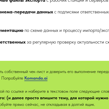
дные файлы экспорта
с рабочих станций и серверов 
приема-передачи данных
с подписями ответственных
кументацию
по схеме данных и процессу импорта/экс
ветственных
за регулярную проверку актуальности с
ть собственный чек-лист и доверить его выполнение пере
? Попробуйте
Kom
anda.ai
ой по ссылке и наберите в текстовом поле следующие сло
ого: (и далее просто впишите тему, для которой нужно
обуйте прямо сейчас, не откладывая в долгий ящик.