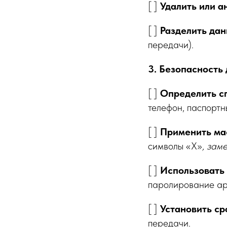
[ ]
Удалить или 
[ ]
Разделить дан
передачи).
3. Безопасность
[ ]
Определить с
телефон, паспортн
[ ]
Применить мас
символы «Х»
, зам
[ ]
Использовать
паролирование ар
[ ]
Установить ср
передачи.