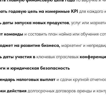
ать годовую цель на измеримые KPI
для каждого 
 даты запуска новых продуктов
, услуг или марке
ит команды
и составить план найма или обучения со
юджет на развитие бизнеса,
маркетинг и непредви
 даты участия в
ключевых отраслевых
конференци
оги и юридическая безопасность
лендарь налоговых выплат
и сдачи крупной отчетнос
оки действия
долгосрочных договоров аренды и конт