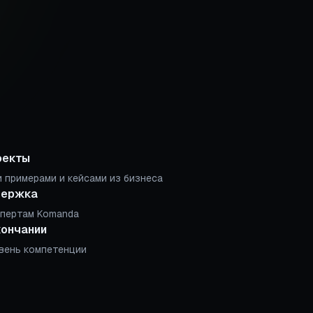
оекты
 примерами и кейсами из бизнеса
держка
спертам Komanda
кончании
вень компетенции