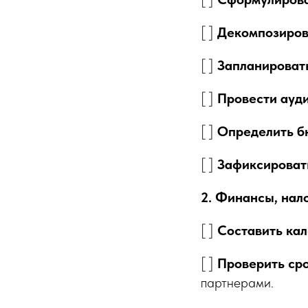
[ ]
Декомпозиров
[ ]
Запланировать
[ ]
Провести ауд
[ ]
Определить б
[ ]
Зафиксировать
2. Финансы, нал
[ ]
Составить ка
[ ]
Проверить ср
партнерами.