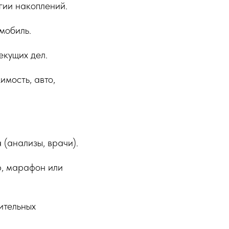
гии накоплений.
омобиль.
екущих дел.
имость, авто,
 (анализы, врачи).
, марафон или
ительных