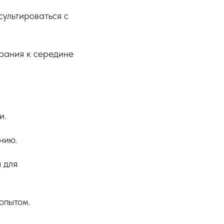
сультироваться с
рания к середине
и.
ению.
и
для
опытом.