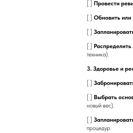
[ ]
Провести рев
[ ]
Обновить или 
[ ]
Запланировать
[ ]
Распределить
техника).
3. Здоровье и р
[ ]
Забронироват
[ ]
Выбрать осно
новый вес).
[ ]
Запланироват
процедур.