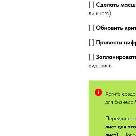
[ ]
Сделать масшт
лишнего).
[ ]
Обновить кри
[ ]
Провести циф
[ ]
Запланировать
виделись.
Хотите созда
для бизнеса
Перейдите эт
лист для эт
лист)"
. Попр