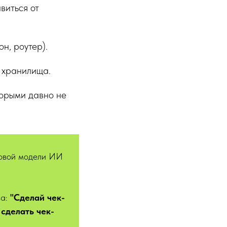
виться от
он, роутер).
 хранилища.
орыми давно не
довой модели ИИ
ва:
"Сделай чек-
 сделать чек-