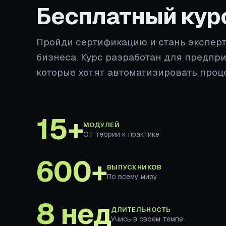
Бесплатный кур
Пройди сертификацию и стань экспер
бизнеса. Курс разработан для предпр
которые хотят автоматизировать проц
15+
МОДУЛЕЙ
От теории к практике
600+
ВЫПУСКНИКОВ
По всему миру
8 нед
ДЛИТЕЛЬНОСТЬ
Учись в своем темпе