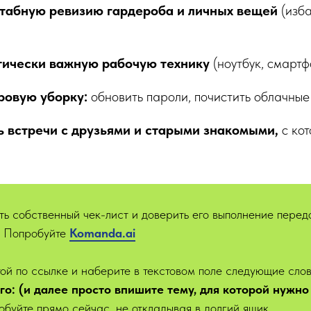
абную ревизию гардероба и личных вещей
(изба
тически важную рабочую технику
(ноутбук, смартф
ровую уборку:
обновить пароли, почистить облачные
 встречи с друзьями и старыми знакомыми,
с кот
ть собственный чек-лист и доверить его выполнение пере
? Попробуйте
Kom
anda.ai
ой по ссылке и наберите в текстовом поле следующие сло
ого: (и далее просто впишите тему, для которой нужно
обуйте прямо сейчас, не откладывая в долгий ящик.