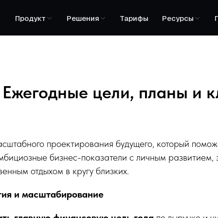
Продукт
Решения
Тарифы
Ресурсы
: Ежегодные цели, планы и 
асштабного проектирования будущего, который помож
мбициозные бизнес-показатели с личным развитием, 
венным отдыхом в кругу близких.
егия и масштабирование
ть главную финансовую цель года
по выручке и ч