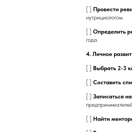
[ ]
Провести рев
нутрициологом.
[ ]
Определить ре
года.
4. Личное разви
[ ]
Выбрать 2-3 
[ ]
Составить спи
[ ]
Записаться н
предпринимателей
[ ]
Найти ментора