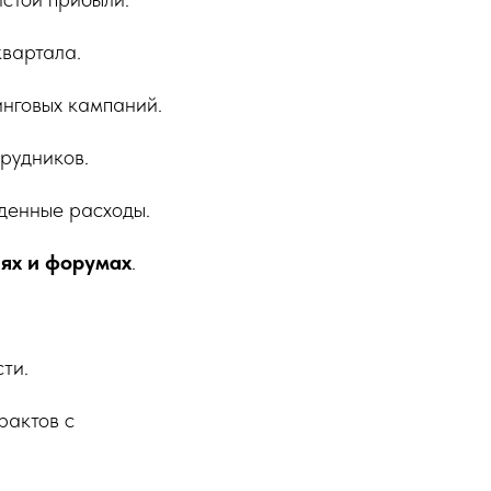
квартала.
тинговых кампаний.
трудников.
денные расходы.
ях и форумах
.
ти.
рактов с