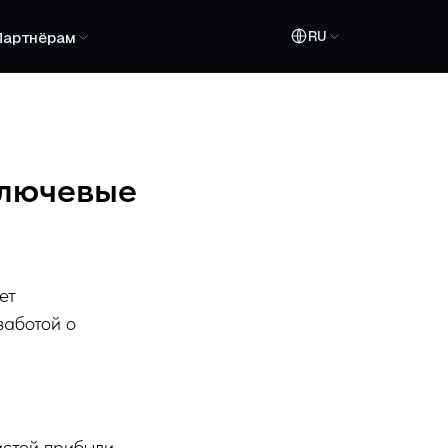
RU
Партнёрам
ключевые
ет
заботой о
истой прибыли.