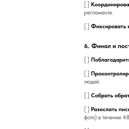
[ ]
Координироват
регламенте.
[ ]
Фиксировать 
6. Финал и по
[ ]
Поблагодарить
[ ]
Проконтролир
людей.
[ ]
Собрать обрат
[ ]
Разослать пи
фото) в течение 48