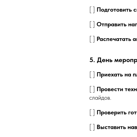
[ ]
Подготовить 
[ ]
Отправить на
[ ]
Распечатать а
5. День меропр
[ ]
Приехать на п
[ ]
Провести техн
слайдов.
[ ]
Проверить го
[ ]
Выставить на