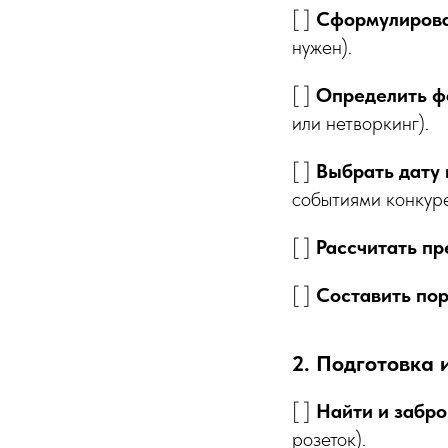
[ ]
Сформулирова
нужен).
[ ]
Определить ф
или нетворкинг).
[ ]
Выбрать дату 
событиями конкуре
[ ]
Рассчитать п
[ ]
Составить пор
2. Подготовка 
[ ]
Найти и забро
розеток).