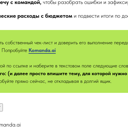
ечу с командой,
чтобы разобрать ошибки и зафиксир
ческие расходы с бюджетом
и подвести итоги по до
ть собственный чек-лист и доверить его выполнение пере
? Попробуйте
Kom
anda.ai
ой по ссылке и наберите в текстовом поле следующие сло
ого: (и далее просто впишите тему, для которой нужно
обуйте прямо сейчас, не откладывая в долгий ящик.
т
manda.ai