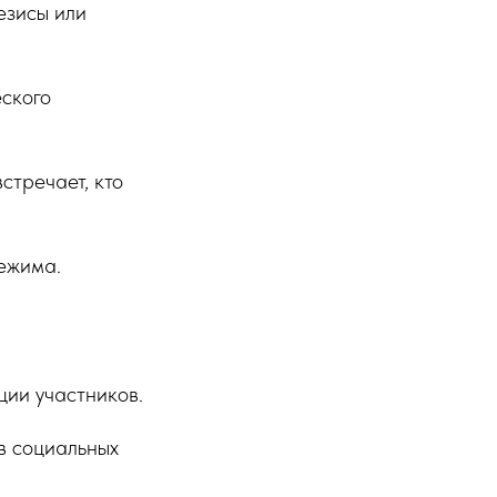
тезисы или
ского
встречает, кто
режима.
ции участников.
 в социальных