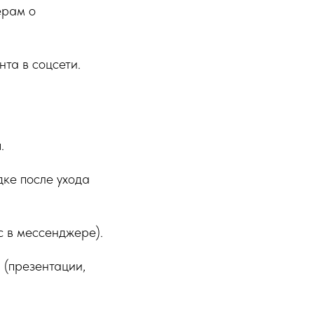
ерам о
нта в соцсети.
.
дке после ухода
с в мессенджере).
и
(презентации,