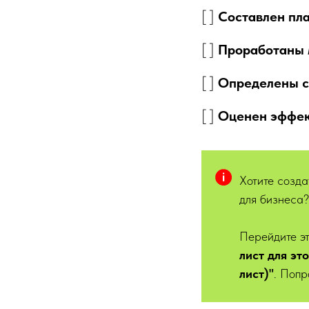
[ ]
Составлен пл
[ ]
Проработаны 
[ ]
Определены с
[ ]
Оценен эффек
Хотите созда
для бизнеса
Перейдите эт
лист для эт
лист)"
. Попр