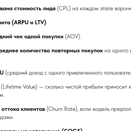
вана стоимость лида
(CPL) на каждом этапе воронк
нита (ARPU и LTV)
дний чек одной покупки
(AOV).
реднее количество повторных покупок
на одного 
PU
(средний доход с одного привлеченного пользовател
V
(Lifetime Value) — сколько чистой прибыли приносит 
м.
 оттока клиентов
(Churn Rate), если модель предпо
одажи.