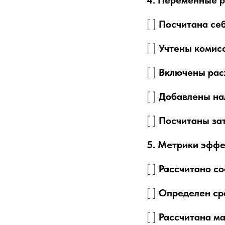
4. Переменные 
[ ]
Посчитана се
[ ]
Учтены комисс
[ ]
Включены расх
[ ]
Добавлены на
[ ]
Посчитаны зат
5. Метрики эффе
[ ]
Рассчитано с
[ ]
Определен ср
[ ]
Рассчитана м