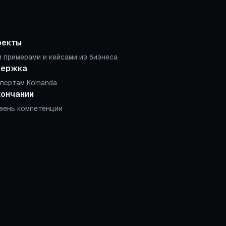
оекты
 примерами и кейсами из бизнеса
держка
спертам Komanda
кончании
вень компетенции