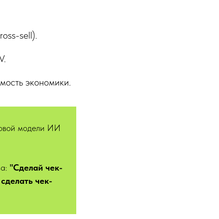
ross-sell).
V.
имость экономики.
довой модели ИИ
ва:
"Сделай чек-
 сделать чек-