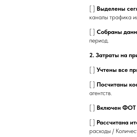
[ ]
Выделены сегм
каналы трафика ил
[ ]
Собраны данн
период.
2. Затраты на пр
[ ]
Учтены все п
[ ]
Посчитаны ко
агентств.
[ ]
Включен ФОТ 
[ ]
Рассчитана ит
расходы / Количес