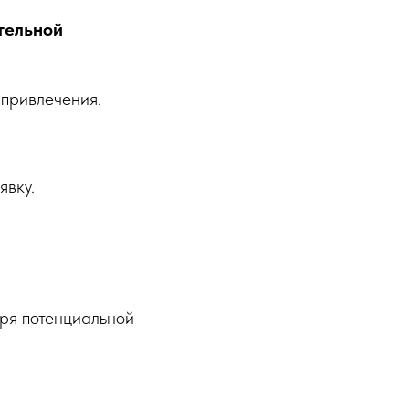
тельной
привлечения.
явку.
еря потенциальной