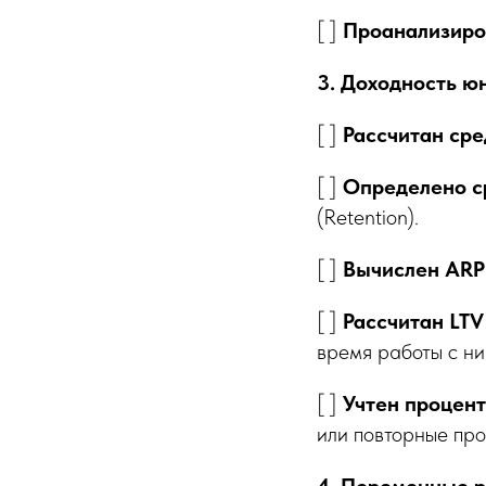
[ ]
Проанализиро
3. Доходность ю
[ ]
Рассчитан сре
[ ]
Определено с
(Retention).
[ ]
Вычислен AR
[ ]
Рассчитан LT
время работы с ни
[ ]
Учтен процент
или повторные пр