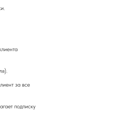
и.
клиента
я).
клиент за все
лагает подписку