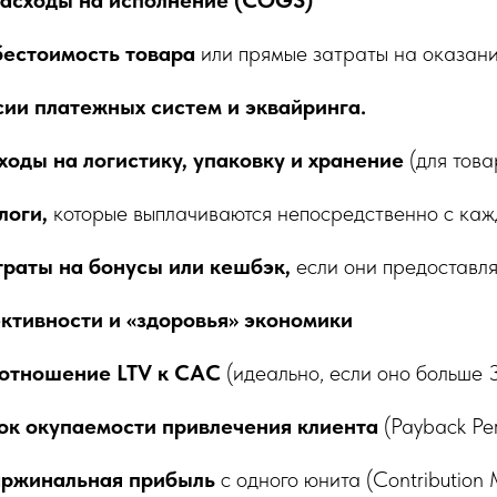
расходы на исполнение (COGS)
бестоимость товара
или прямые затраты на оказани
ии платежных систем и эквайринга.
оды на логистику, упаковку и хранение
(для това
логи,
которые выплачиваются непосредственно с каж
раты на бонусы или кешбэк,
если они предоставля
ктивности и «здоровья» экономики
оотношение LTV к CAC
(идеально, если оно больше 3
ок окупаемости привлечения клиента
(Payback Per
аржинальная прибыль
с одного юнита (Contribution 