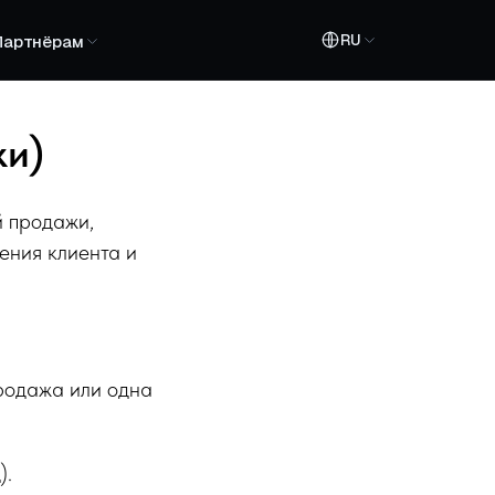
RU
Партнёрам
ки)
й продажи,
ения клиента и
родажа или одна
).