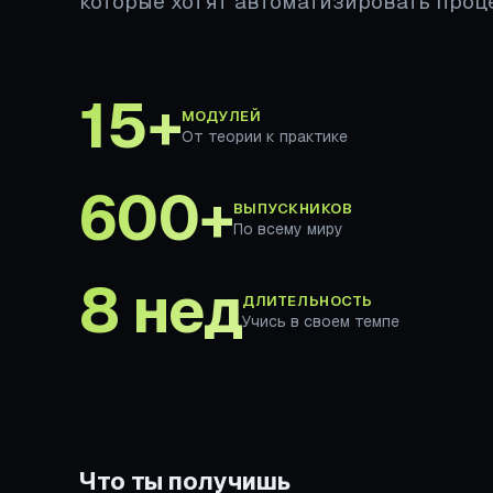
которые хотят автоматизировать проц
15+
МОДУЛЕЙ
От теории к практике
600+
ВЫПУСКНИКОВ
По всему миру
8 нед
ДЛИТЕЛЬНОСТЬ
Учись в своем темпе
Что ты получишь