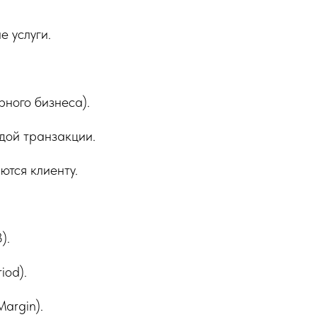
е услуги.
рного бизнеса).
дой транзакции.
ются клиенту.
).
iod).
Margin).