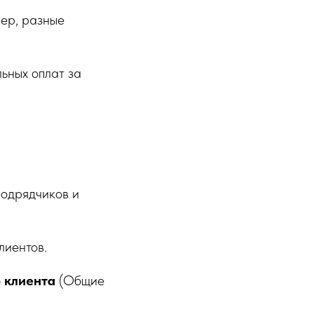
ер, разные
льных оплат за
подрядчиков и
лиентов.
о клиента
(Общие