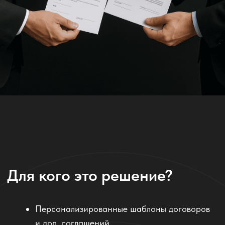
оформляют сделки
Малый и средний бизнес, где нет штатного
юриста
B2B-компании с повторяющимся
документооборотом
Руководителей отделов, стремящихся
сократить нагрузку на юристов
Юридические отделы — как шаблонизатор с
ИИ-ускорением
.
Мы используем
лучшие LLM-
модели + предобучение
для выполнения бизнес-задач.
Это отлично работает.
Отзывы наших клиентов