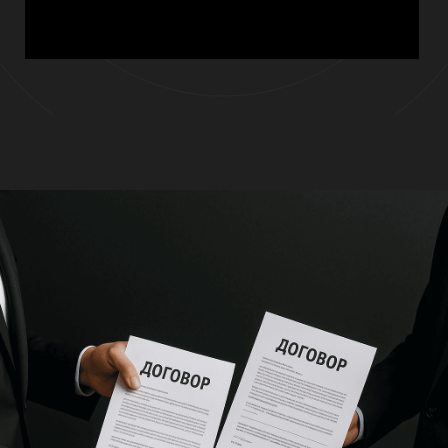
Для кого это решение?
Персонализированные шаблоны договоров
и доп. соглашений
Снижение юридических рисков за счёт
встроенных типовых формулировок
Экономию времени — договор готов за пару
минут
Возможность доработки под нужды клиента
или конкретную сделку
Поддержку разных типов договоров:
поставка, услуги, аренда, партнёрство и др.
Что вы получаете?
Менеджеров по продажам, которые часто