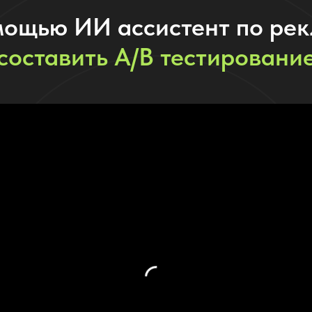
омощью ИИ ассистент по ре
составить A/B тестировани