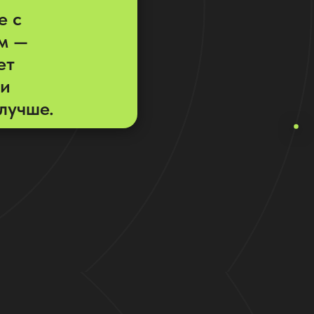
е с
м —
ет
 и
лучше.