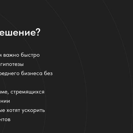
решение?
м важно быстро
 гипотезы
реднего бизнеса без
аме, стремящихся
ании
рые хотят ускорить
нтов