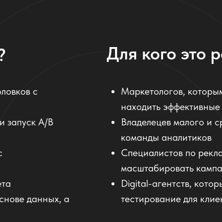
Для кого это 
?
оловков с
Маркетологов, которы
находить эффективные
и запуск A/B
Владелецев малого и с
команды аналитиков
с
Специалистов по рекл
масштабировать камп
ета
Digital-агентств, кото
снове данных, а
тестирование для клие