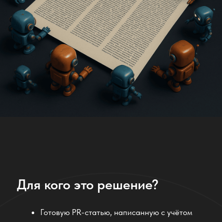
PR-менеджеров и специалистов по
коммуникациям
Основателей стартапов, которым важно
рассказать о продукте
Маркетологов, работающих с внешними и
внутренними публикациями
Агентств и фрилансеров, создающих
тексты для клиентов
Бизнесов, которым нужно регулярно
появляться в инфополе
Мы используем
лучшие LLM-
модели + предобучение
для выполнения бизнес-задач.
Это отлично работает.
Отзывы наших клиентов