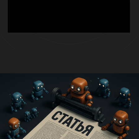
Для кого это решение?
Готовую PR-статью, написанную с учётом
редакционных стандартов
Подбор заголовков и подзаголовков,
которые цепляют
Возможность адаптации текста под
разные площадки (блоги, СМИ, соцсети)
Уникальный стиль, соответствующий тону
бренда
Экономию до 90% времени на создание
PR-материалов
Что вы получаете?