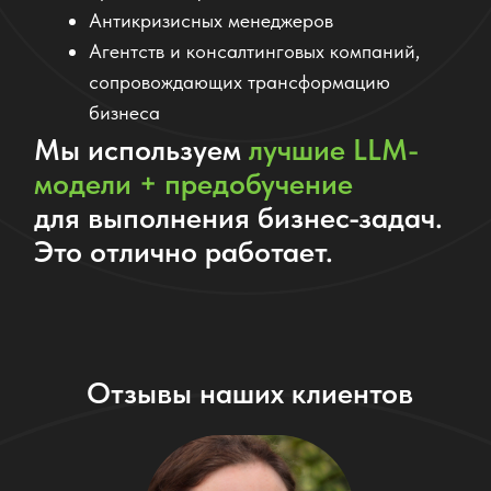
«Очень чёткий анализ рынков. За один вечер
получили список перспективных направлений
и уже провели тест MVP. И всё — без дорогих
консалтингов.»
Илья, управляющий партнёр b2b-сервиса
ПРОТЕСТИРОВАТЬ ИИ СОТРУДНИКА