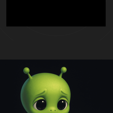
Для кого это решение?
Анализ текущего положения бизнеса и
его уязвимостей
Подбор релевантных направлений для
диверсификации
Оценка потенциальной прибыли, рисков
и барьеров входа
Стратегия запуска новых продуктов/услуг
или выхода в смежные ниши
Готовый план действий с приоритетами,
сроками и рекомендациями
Что вы получаете?