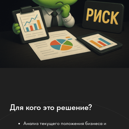
Собственников бизнеса, стремящихся
снизить зависимость от одного продукта
или рынка
Руководителей, планирующих расширение
линейки услуг
Брендов, ищущих новые источники дохода
Антикризисных менеджеров
Агентств и консалтинговых компаний,
сопровождающих трансформацию
бизнеса
Мы используем
лучшие LLM-
модели + предобучение
для выполнения бизнес-задач.
Это отлично работает.
Отзывы наших клиентов