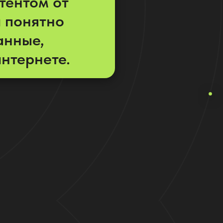
тентом от
и понятно
анные,
интернете.