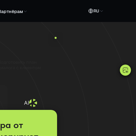
RU
Партнёрам
AI
ра от