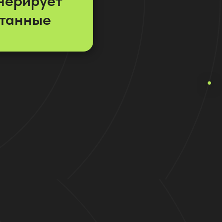
нерирует
итанные