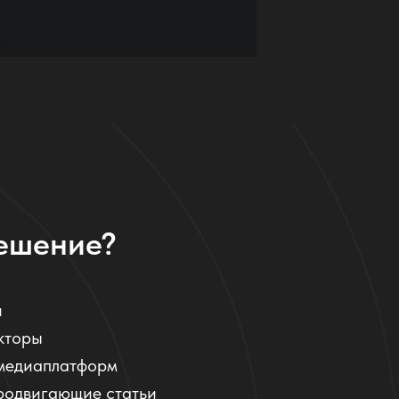
решение?
и
кторы
 медиаплатформ
родвигающие статьи