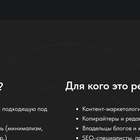
Для кого это 
?
 подходящую под
Контент-маркетолог
Копирайтеры и реда
ль (минимализм,
Владельцы блогов и
р.)
SEO-специалисты, п