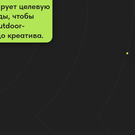
ирует целевую
ды, чтобы
utdoor-
о креатива.