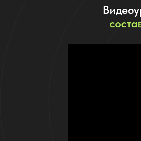
Видеоу
соста