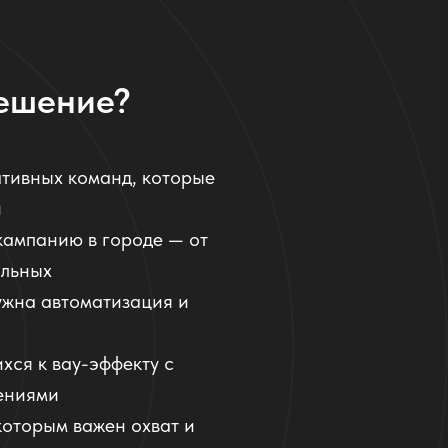
решение?
ативных команд, которые
н
кампанию в городе — от
альных
ужна автоматизация и
хся к вау-эффекту с
ениями
которым важен охват и