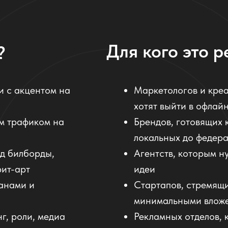
Для кого это 
?
 с акцентом на
Маркетологов и кре
хотят выйти в офлай
м трафиком на
Брендов, готовящих 
локальных до федер
д билборды,
Агентств, которым н
рит-арт
идеи
анами и
Стартапов, стремящи
минимальными влож
г, роли, медиа
Рекламных отделов, 