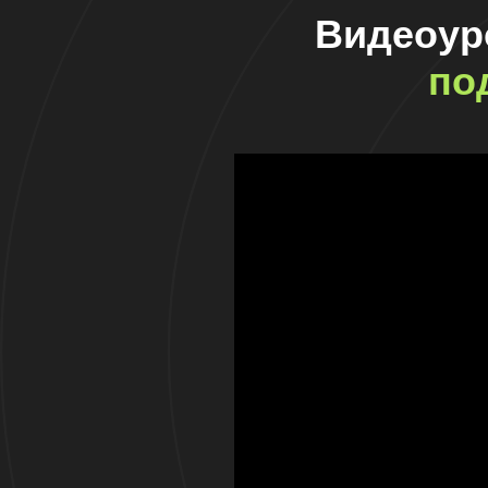
Видеоур
по