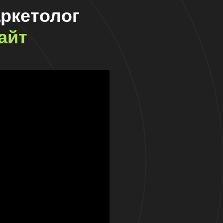
ркетолог
айт