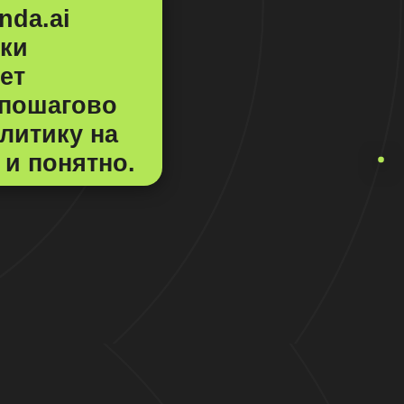
nda.ai
ики
ет
 пошагово
литику на
и понятно.