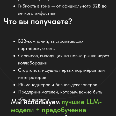
предложение, от которого не смогли
отказаться два ключевых интегратора. До
этого писали сами, но не было отклика.»
Алексей П., основатель SaaS-платформы
«Komanda.ai сгенерировала три версии
письма — формальную, экспертную и
дружелюбную. Мы отправили их разным
категориям партнёров — сработало!»
Татьяна З., менеджер по партнёрствам