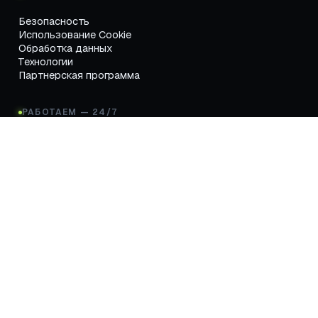
Безопасность
Использование Cookie
Обработка данных
Технологии
Партнерская программа
РАБОТАЕМ — 24/7
ООО "Команда.Аи"
ИНН: 2310241049
ОГРН: 1252300033600
Идея или предложение?
Пожалуйста,
напишите
, нам
RU
EN
ES
RS
AR
© 2026 ООО "КОМАНДА.ИИ". Все права защищены.