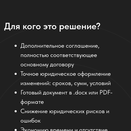
Отзывы наших клиентов
«ИИ от Komanda.ai стал моим помощником
в рутине. Раньше тратила до 30 минут на
каждое допсоглашение. Теперь — 2 минуты,
и всё готово!»
Марина, юрисконсульт