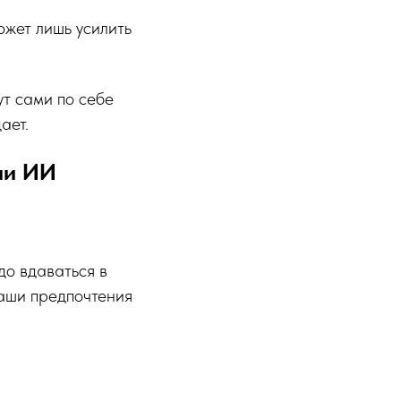
ожет лишь усилить
ут сами по себе
ает.
ии ИИ
до вдаваться в
ваши предпочтения