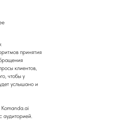
ее
:
оритмов принятия
Обращения
просы клиентов,
о, чтобы у
удет услышано и
 Komanda.ai
с аудиторией.