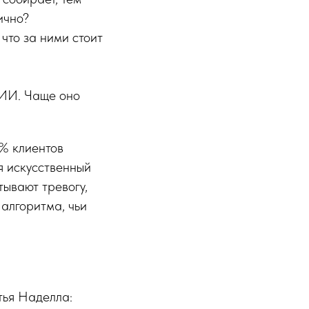
ично?
что за ними стоит
 ИИ. Чаще оно
0% клиентов
ся искусственный
тывают тревогу,
алгоритма, чьи
тья Наделла: