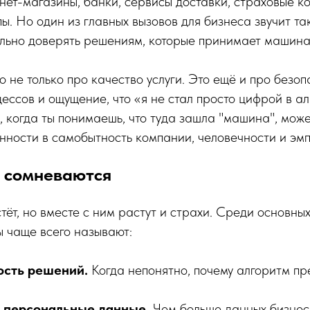
ет-магазины, банки, сервисы доставки, страховые к
. Но один из главных вызовов для бизнеса звучит так
ельно доверять решениям, которые принимает машин
о не только про качество услуги. Это ещё и про безоп
ессов и ощущение, что «я не стал просто цифрой в ал
, когда ты понимаешь, что туда зашла "машина", мож
ности в самобытность компании, человечности и эмп
 сомневаются
ёт, но вместе с ним растут и страхи. Среди основны
 чаще всего называют:
ость решений.
Когда непонятно, почему алгоритм п
 персональные данные.
Чем больше данных бизнес 