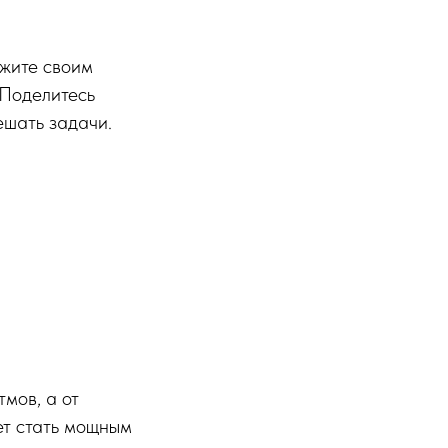
ажите своим
 Поделитесь
ешать задачи.
тмов, а от
ет стать мощным