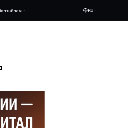
RU
Партнёрам
а