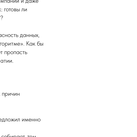
омпании и даже
: готовы ли
а?
асность данных,
горитме». Как бы
ет пропасть
атии.
х причин
редложил именно
собирает, тем