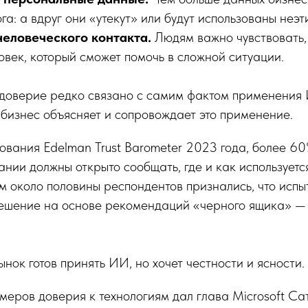
га: а вдруг они «утекут» или будут использованы неэт
человеческого контакта.
Людям важно чувствовать, 
овек, который сможет помочь в сложной ситуации.
едоверие редко связано с самим фактом применения
к бизнес объясняет и сопровождает это применение.
вания Edelman Trust Barometer 2023 года, более 6
пании должны открыто сообщать, где и как использует
ом около половины респондентов признались, что испы
ешение на основе рекомендаций «черного ящика» — 
нок готов принять ИИ, но хочет честности и ясности.
меров доверия к технологиям дал глава Microsoft Са