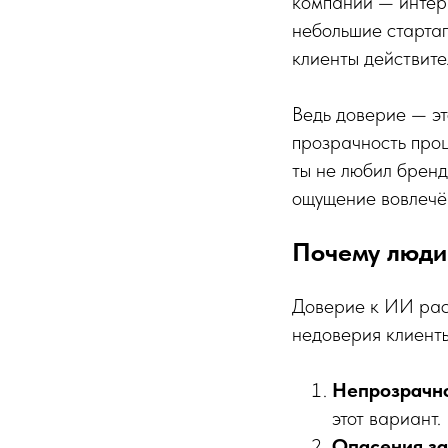
компании — интерн
небольшие стартапы
клиенты действит
Ведь доверие — эт
прозрачность проц
ты не любил бренд
ощущение вовлечён
Почему люди
Доверие к ИИ раст
недоверия клиенты
Непрозрачн
этот вариант.
Опасения за