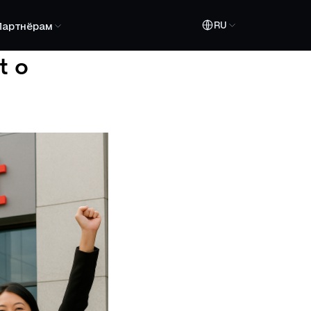
RU
Партнёрам
t о