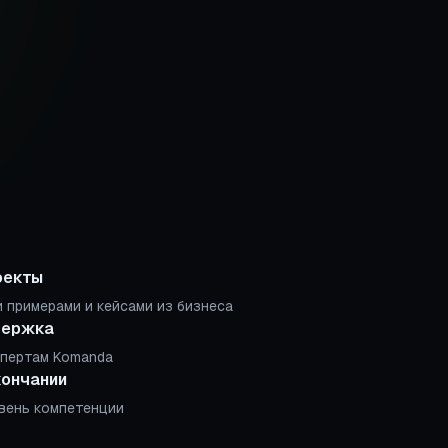
оекты
 примерами и кейсами из бизнеса
держка
спертам Komanda
кончании
вень компетенции