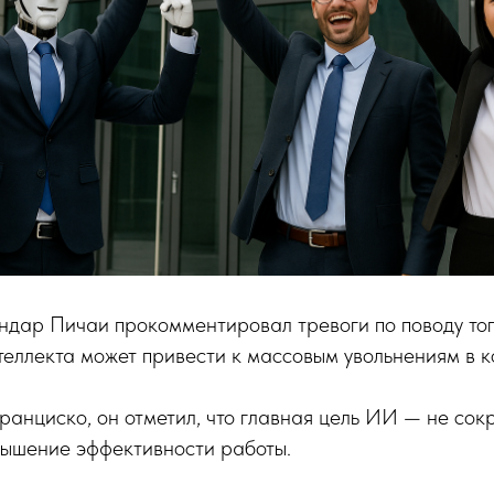
ндар Пичаи прокомментировал тревоги по поводу тог
теллекта может привести к массовым увольнениям в 
ранциско, он отметил, что главная цель ИИ — не со
вышение эффективности работы.