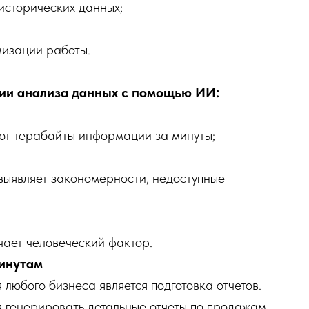
исторических данных;
мизации работы.
ии анализа данных с помощью ИИ:
уют терабайты информации за минуты;
 выявляет закономерности, недоступные
чает человеческий фактор.
минутам
любого бизнеса является подготовка отчетов.
я генерировать детальные отчеты по продажам,