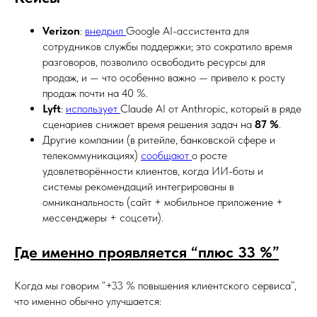
Verizon
:
внедрил
Google AI-ассистента для
сотрудников службы поддержки; это сократило время
разговоров, позволило освободить ресурсы для
продаж, и — что особенно важно — привело к росту
продаж почти на 40 %.
Lyft
:
использует
Claude AI от Anthropic, который в ряде
сценариев снижает время решения задач на
87 %
.
Другие компании (в ритейле, банковской сфере и
телекоммуникациях)
сообщают
о росте
удовлетворённости клиентов, когда ИИ-боты и
системы рекомендаций интегрированы в
омниканальность (сайт + мобильное приложение +
мессенджеры + соцсети).
Где именно проявляется “плюс 33 %”
Когда мы говорим “+33 % повышения клиентского сервиса”,
что именно обычно улучшается: