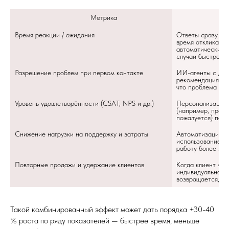
                                     Метрика
    
Время реакции / ожидания
Ответы сразу, ча
время отклика на
автоматически со
случаи быстрее.
Разрешение проблем при первом контакте 
ИИ-агенты с дост
рекомендациями +
что проблема бу
Уровень удовлетворённости (CSAT, NPS и др.)
Персонализация, 
(например, предл
пожалуется) повы
Снижение нагрузки на поддержку и затраты
Автоматизация ру
использование ча
работу более эф
Повторные продажи и удержание клиентов
Когда клиент чувс
индивидуально, к
возвращается, ре
Такой комбинированный эффект может дать порядка +30-40
% роста по ряду показателей — быстрее время, меньше