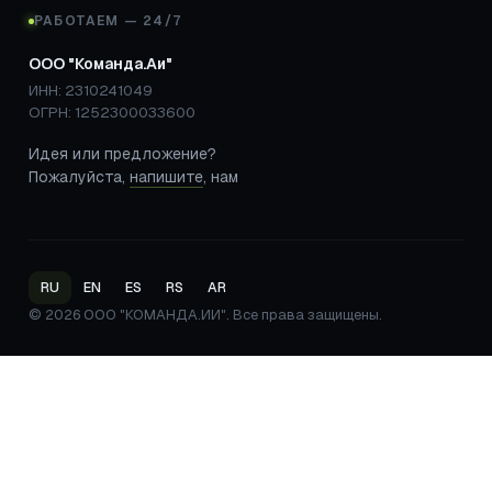
РАБОТАЕМ — 24/7
ООО "Команда.Аи"
ИНН: 2310241049
ОГРН: 1252300033600
Идея или предложение?
Пожалуйста,
напишите
, нам
RU
EN
ES
RS
AR
© 2026 ООО "КОМАНДА.ИИ". Все права защищены.