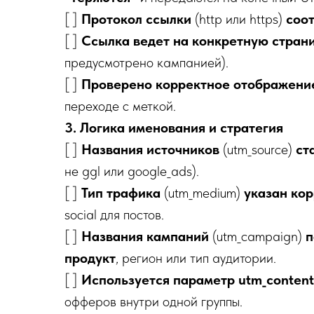
[ ]
Протокол ссылки
(http или https)
соот
[ ]
Ссылка ведет на конкретную стран
предусмотрено кампанией).
[ ]
Проверено корректное отображени
переходе с меткой.
3. Логика именования и стратегия
[ ]
Названия источников
(utm_source)
ст
не ggl или google_ads).
[ ]
Тип трафика
(utm_medium)
указан кор
social для постов.
[ ]
Названия кампаний
(utm_campaign)
п
продукт
, регион или тип аудитории.
[ ]
Используется параметр utm_conten
офферов внутри одной группы.