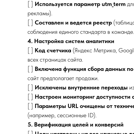
[ ]
Используется параметр utm_term
дл
рекламы).
[ ]
Составлен и ведется реестр
(таблиц
соблюдения единого стандарта в команде
4. Настройка систем аналитики
[ ]
Код счетчика
(Яндекс Метрика, Google
всех страницах сайта.
[ ]
Включена функция сбора данных по
сайт предполагает продажи.
[ ]
Исключены внутренние переходы
из
[ ]
Настроен мониторинг доступности с
[ ]
Параметры URL очищены от техниче
(например, сессионные ID).
5. Верификация целей и конверсий
[ ]
Цели настроены на все ключевые де