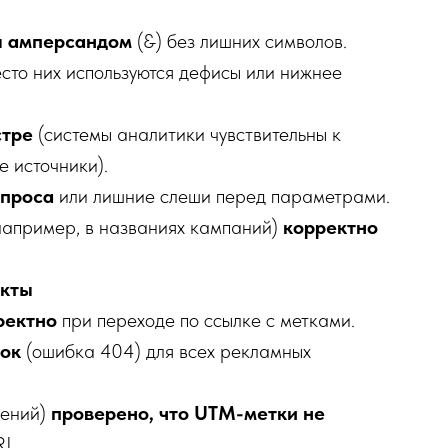
ы амперсандом
(&) без лишних символов.
есто них используются дефисы или нижнее
стре
(системы аналитики чувствительны к
е источники).
опроса
или лишние слеши перед параметрами.
например, в названиях кампаний)
корректно
екты
ректно
при переходе по ссылке с метками.
лок
(ошибка 404) для всех рекламных
лений)
проверено, что UTM-метки не
RL.