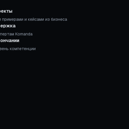
оекты
 примерами и кейсами из бизнеса
держка
спертам Komanda
кончании
вень компетенции