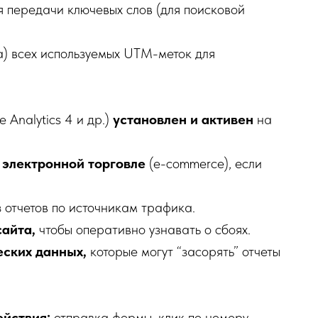
я передачи ключевых слов (для поисковой
а) всех используемых UTM-меток для
.
 Analytics 4 и др.)
установлен и активен
на
 электронной торговле
(e-commerce), если
 отчетов по источникам трафика.
айта,
чтобы оперативно узнавать о сбоях.
ских данных,
которые могут “засорять” отчеты
йствия:
отправка формы, клик по номеру