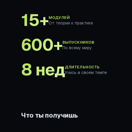
15+
МОДУЛЕЙ
От теории к практике
600+
ВЫПУСКНИКОВ
По всему миру
8 нед
ДЛИТЕЛЬНОСТЬ
Учись в своем темпе
Что ты получишь