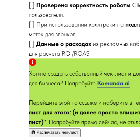
[ ]
Проверена корректность работы
Cl
пользователя.
[ ] При использовании коллтрекинга
подт
меток для звонков.
[ ]
Данные о расходах
из рекламных каб
для расчета ROI/ROAS.
Хотите создать собственный чек-лист и д
для бизнеса? Попробуйте
Kom
anda.ai
Перейдите этой по ссылке и наберите в т
лист для этого: (и далее просто впиши
лист)"
. Попробуйте прямо сейчас, не откл
🖨️ Распечатать чек-лист