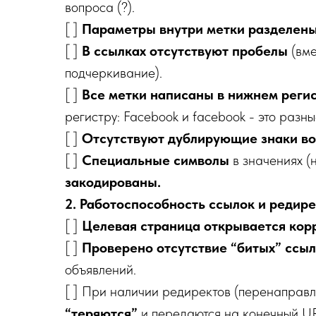
вопроса (?).
[ ]
Параметры внутри метки разделен
[ ]
В ссылках отсутствуют пробелы
(вм
подчеркивание).
[ ]
Все метки написаны в нижнем реги
регистру: Facebook и facebook - это разны
[ ]
Отсутствуют дублирующие знаки в
[ ]
Специальные символы
в значениях (
закодированы.
2. Работоспособность ссылок и редир
[ ]
Целевая страница открывается кор
[ ]
Проверено отсутствие “битых” ссы
объявлений.
[ ] При наличии редиректов (перенаправ
“теряются”
и передаются на конечный U