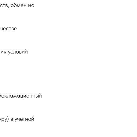
ств, обмен на
ачестве
ия условий
 рекламационный
ру) в учетной