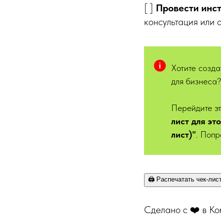
[ ]
Провести инс
консультация или 
Хотите созда
для бизнеса
Перейдите эт
лист для эт
лист)"
. Попр
🖨️ Распечатать чек-лис
Сделано с ❤️ в Ko