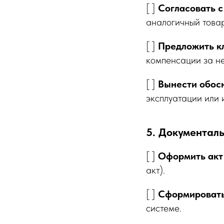
[ ]
Согласовать с
аналогичный това
[ ]
Предложить кл
компенсации за не
[ ]
Вынести обосн
эксплуатации или 
5. Документал
[ ]
Оформить акт 
акт).
[ ]
Сформировать
системе.