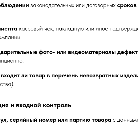
соблюдении
законодательных или договорных
сроков
лиента
кассовый чек, накладную или иное подтвержд
омпании.
дварительные фото- или видеоматериалы дефект
анционно.
 входит ли товар в перечень невозвратных издел
ства).
ия и входной контроль
ул, серийный номер или партию товара
с данными