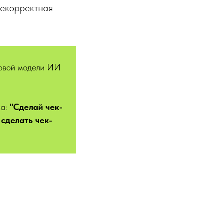
некорректная
довой модели ИИ
ва:
"Сделай чек-
 сделать чек-