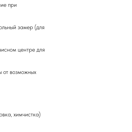
ние при
рольный замер (для
висном центре для
ы от возможных
овка, химчистка)