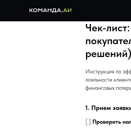
Чек-лист
покупате
решений
Инструкция по эф
лояльности клиен
финансовых потерь
1. Прием заявк
[ ]
Проверить нал