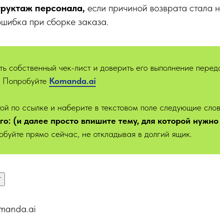
труктаж персонала,
если причиной возврата стала 
ошибка при сборке заказа.
ть собственный чек-лист и доверить его выполнение пере
? Попробуйте
Kom
anda.ai
ой по ссылке и наберите в текстовом поле следующие сло
ого: (и далее просто впишите тему, для которой нужно
обуйте прямо сейчас, не откладывая в долгий ящик.
т
manda.ai