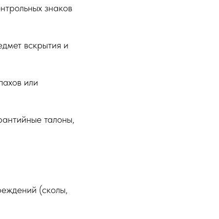
онтрольных знаков
дмет вскрытия и
пахов или
рантийные талоны,
еждений (сколы,