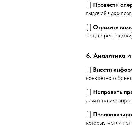
[ ]
Провести опе
выдачей чека возв
[ ]
Отразить возв
зону перепродажи)
6. Аналитика 
[ ]
Внести информ
конкретного бренд
[ ]
Направить пр
лежит на их сторо
[ ]
Проанализиров
которые могли при