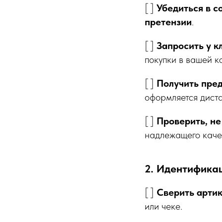
[ ]
Убедиться в 
претензии
.
[ ]
Запросить у к
покупки в вашей к
[ ]
Получить пре
оформляется дист
[ ]
Проверить, не
надлежащего каче
2. Идентификац
[ ]
Сверить артик
или чеке.