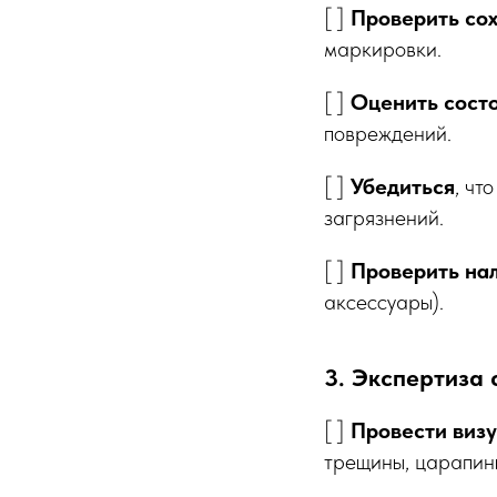
[ ]
Проверить со
маркировки.
[ ]
Оценить сост
повреждений.
[ ]
Убедиться
, чт
загрязнений.
[ ]
Проверить нал
аксессуары).
3. Экспертиза 
[ ]
Провести виз
трещины, царапин