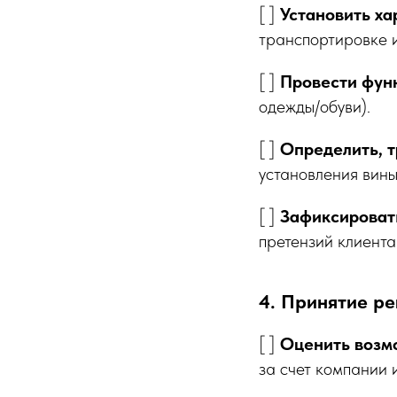
[ ]
Установить ха
транспортировке 
[ ]
Провести фун
одежды/обуви).
[ ]
Определить, т
установления вины
[ ]
Зафиксироват
претензий клиента
4. Принятие ре
[ ]
Оценить возмо
за счет компании 