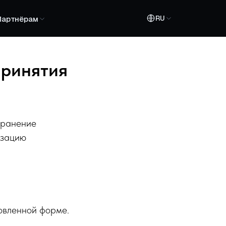
RU
Партнёрам
принятия
хранение
изацию
новленной форме.