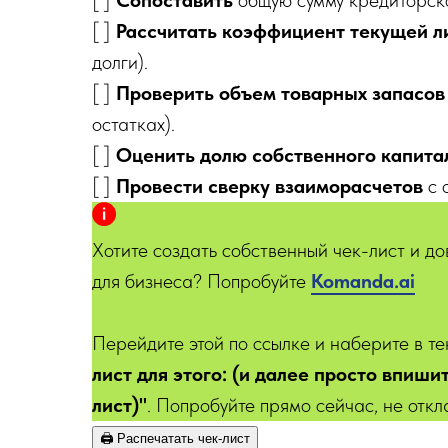
[ ]
Сопоставить
общую сумму кредиторско
[ ]
Рассчитать коэффициент текущей л
долги).
[ ]
Проверить объем товарных запасов
остатках).
[ ]
Оценить долю собственного капита
[ ]
Провести сверку взаиморасчетов
с 
Хотите создать собственный чек-лист и д
для бизнеса? Попробуйте
Kom
anda.ai
Перейдите этой по ссылке и наберите в т
лист для этого: (и далее просто впиши
лист)"
. Попробуйте прямо сейчас, не откл
🖨️ Распечатать чек-лист