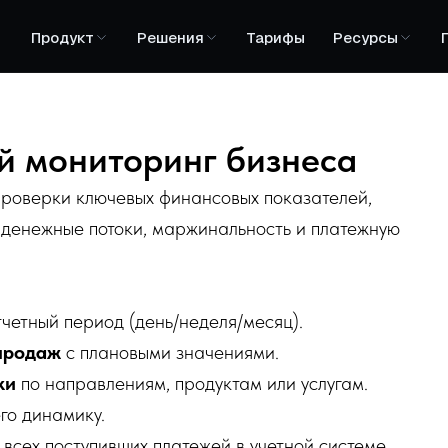
Продукт
Решения
Тарифы
Ресурсы
й мониторинг бизнеса
проверки ключевых финансовых показателей,
денежные потоки, маржинальность и платежную
тчетный период (день/неделя/месяц).
 продаж
с плановыми значениями.
чки
по направлениям, продуктам или услугам.
его динамику.
я
всех поступивших платежей в учетной системе.