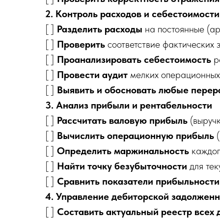
2. Контроль расходов и себестоимости
[ ]
Разделить расходы
на постоянные (ар
[ ]
Проверить
соответствие фактических 
[ ]
Проанализировать себестоимость
р
[ ]
Провести аудит
мелких операционных 
[ ]
Выявить и обосновать любые пере
3. Анализ прибыли и рентабельности
[ ]
Рассчитать валовую прибыль
(выручк
[ ]
Вычислить операционную прибыль
(
[ ]
Определить маржинальность
каждого
[ ]
Найти точку безубыточности
для те
[ ]
Сравнить показатели прибыльности
4. Управление дебиторской задолжен
[ ]
Составить актуальный реестр всех