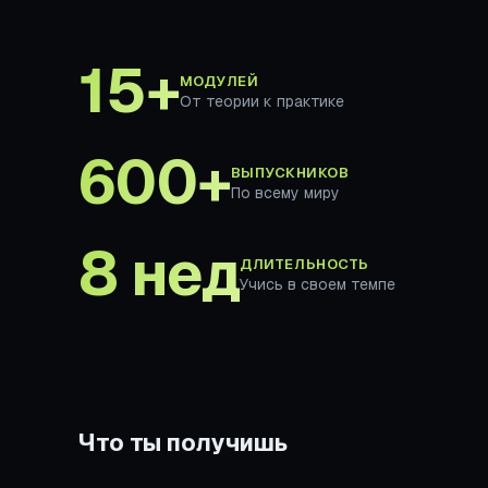
15+
МОДУЛЕЙ
От теории к практике
600+
ВЫПУСКНИКОВ
По всему миру
8 нед
ДЛИТЕЛЬНОСТЬ
Учись в своем темпе
Что ты получишь