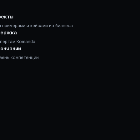
оекты
 примерами и кейсами из бизнеса
держка
спертам Komanda
кончании
вень компетенции