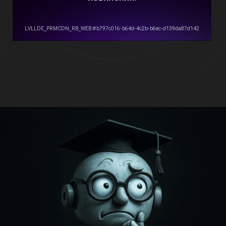
Для кого это решение?
Оптимальную цену товара на основе
рыночной аналитики
Учет всех затрат: закупка, логистика,
комиссия, налоги
Сравнение с ценами конкурентов в
реальном времени
Рекомендации по наценке и
стратегическому позиционированию
Готовые варианты цен для разных
маркетплейсов
Что вы получаете?