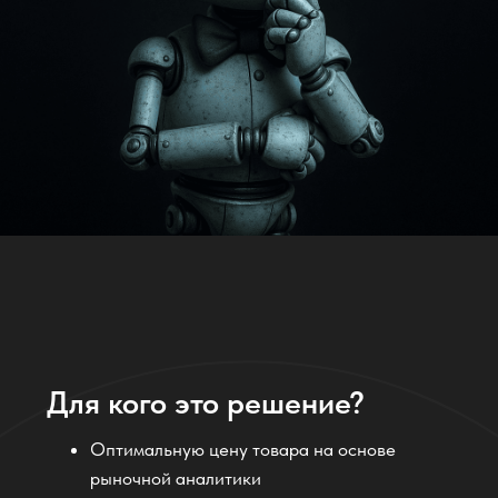
Для селлеров, выходящих на маркетплейс и
не знающих, какую цену ставить
Для продавцов, которые хотят увеличить
прибыль без снижения продаж
Для брендов, которые запускают новый
продукт
Для аналитиков и маркетологов, которым
нужны точные расчеты
Для всех, кто хочет автоматизировать рутину
и снизить риск ошибок
Мы используем
лучшие LLM-
модели + предобучение
для выполнения бизнес-задач.
Это отлично работает.
Отзывы наших клиентов