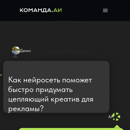
Денис
Как нейросеть поможет
быстро придумать
цепляющий креатив для
рекламы?
AI
Достаточно одного
запроса — и ИИ-
креативный директор
сгенерирует идеи, тексты
и визуальные концепты,