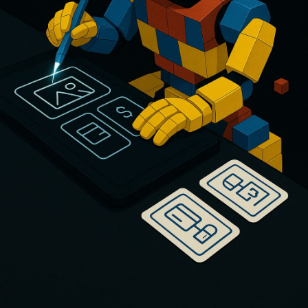
Использование релевантных ключевых
слов для SEO-продвижения
Формулировки, которые действительно
продают
Быстрая генерация — десятки заголовков
за минуты
Уменьшение количества отказов и
повышение кликабельности карточки
Что вы получаете?
Продавцов, размещающих большое
количество товаров
Новичков, не знающих, как правильно
формулировать заголовки
Команд, работающих с контентом для
карточек
Агентств, сопровождающих продавцов на
маркетплейсах
Брендов, желающих стандартизировать
подачу и улучшить видимость
Мы используем
лучшие LLM-
модели + предобучение
для выполнения бизнес-задач.