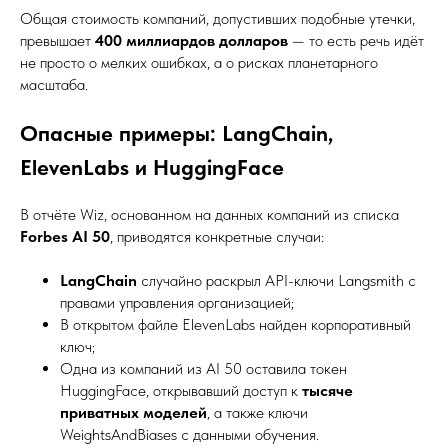
Общая стоимость компаний, допустивших подобные утечки,
превышает
400 миллиардов долларов
— то есть речь идёт
не просто о мелких ошибках, а о рисках планетарного
масштаба.
Опасные примеры: LangChain,
ElevenLabs и HuggingFace
В отчёте Wiz, основанном на данных компаний из списка
Forbes AI 50
, приводятся конкретные случаи:
LangChain
случайно раскрыл API-ключи Langsmith с
правами управления организацией;
В открытом файле ElevenLabs найден корпоративный
ключ;
Одна из компаний из AI 50 оставила токен
HuggingFace, открывавший доступ к
тысяче
приватных моделей
, а также ключи
WeightsAndBiases с данными обучения.