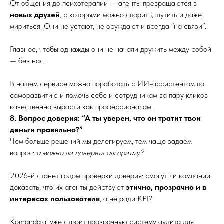
От общения до психотерапии — агенты превращаются в
новых друзей
, с которыми можно спорить, шутить и даже
мириться. Они не устают, не осуждают и всегда “на связи”.
Главное, чтобы однажды они не начали дружить между собой
— без нас.
В нашем сервисе можно поработать с ИИ-ассистентом по
саморазвитию и помочь себе и сотрудникам за пару кликов
качественно вырасти как профессионалам.
8. Вопрос доверия: “А ты уверен, что он тратит твои
деньги правильно?”
Чем больше решений мы делегируем, тем чаще задаём
вопрос:
а можно ли доверять алгоритму?
2026-й станет годом проверки доверия: смогут ли компании
доказать, что их агенты действуют
этично, прозрачно и в
интересах пользователя
, а не ради KPI?
Komanda.ai уже строит прозрачную систему аудита для