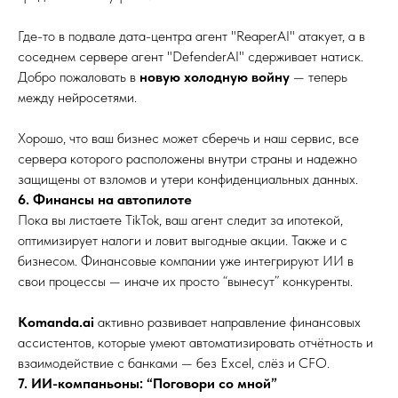
Где-то в подвале дата-центра агент "ReaperAI" атакует, а в
соседнем сервере агент "DefenderAI" сдерживает натиск.
Добро пожаловать в
новую холодную войну
— теперь
между нейросетями.
Хорошо, что ваш бизнес может сберечь и наш сервис, все
сервера которого расположены внутри страны и надежно
защищены от взломов и утери конфиденциальных данных.
6. Финансы на автопилоте
Пока вы листаете TikTok, ваш агент следит за ипотекой,
оптимизирует налоги и ловит выгодные акции. Также и с
бизнесом. Финансовые компании уже интегрируют ИИ в
свои процессы — иначе их просто “вынесут” конкуренты.
Komanda.ai
активно развивает направление финансовых
ассистентов, которые умеют автоматизировать отчётность и
взаимодействие с банками — без Excel, слёз и CFO.
7. ИИ-компаньоны: “Поговори со мной”