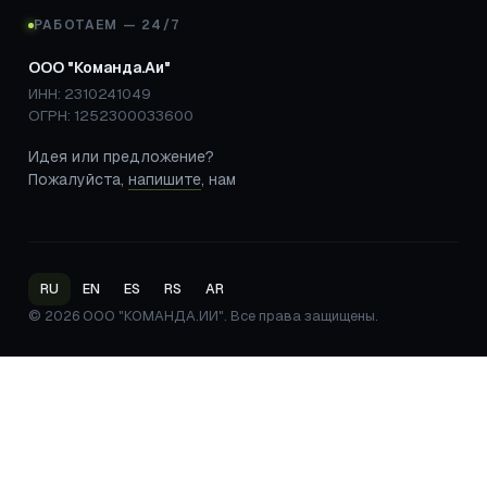
РАБОТАЕМ — 24/7
ООО "Команда.Аи"
ИНН: 2310241049
ОГРН: 1252300033600
Идея или предложение?
Пожалуйста,
напишите
, нам
RU
EN
ES
RS
AR
© 2026 ООО "КОМАНДА.ИИ". Все права защищены.