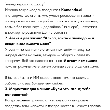
“менеджерами по хаосу”.
Именно такую модель продвигает
Komanda.ai
—
платформа, где агенты уже умеют распределять задачи,
планировать проекты и работать как настоящая команда,
только без кофе-пауз и дедлайнов “на вчера”, - отмечает
директор по развитию Денис Баталин.
2. Агенты для жизни: “Алиса, закажи авокадо — и
сходи в зал вместо меня”
Утром — напоминание о витаминах, днём — закупка
ингредиентов на ужин, вечером — уборка и отчёт по
калориям. Всё это сделает ваш новый
агент-помощник
,
пока вы размышляете, зачем раньше всё это делали сами.
В бытовой жизни ИИ скоро станет тем, кто
реально
заботится о вас больше, чем он/она
.
3. Маркетинг для машин: «Купи это, агент, тебе
понравится!»
Когда решения принимают не люди, а их цифровые
представители, маркетинг превращается в шахматы против