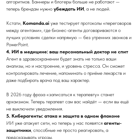
алгоритмов. Баннеры и блогеры больше не работают —
теперь брендам нужно
убеждать ИИ
, а не людей.
Кстати,
Komanda.ai
уже тестирует протоколы «переговоров
между агентами», где бизнес-агенты договариваются о
лучших условиях сделки напрямую — без утренних звонков и
PowerPoint.
4. ИИ в медицине: ваш персональный доктор не спит
Агент в здравоохранении будет знать не только ваши
анализы, но и настроение, и уровень стресса. Он сможет
контролировать лечение, напоминать о приёме лекарств и
даже подбирать врача под ваш характер.
В 2026 году фраза «записаться к терапевту» станет
архаизмом. Теперь терапевт сам вас найдёт — если вы ещё
не выключили уведомления.
5. Киберагенты: атака и защита в одном флаконе
ИИ уже атакует сети, но теперь у нас появятся
агенты-
защитники
, способные не просто реагировать, а
предсказывать угрозы.