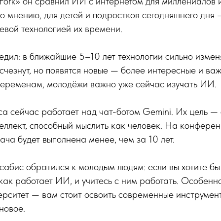
Fork» он сравнил ИИ с интернетом для миллениалов
го мнению, для детей и подростков сегодняшнего дня
евой технологией их времени.
дил: в ближайшие 5–10 лет технологии сильно измен
чезнут, но появятся новые — более интересные и важ
переменам, молодёжи важно уже сейчас изучать ИИ.
 сейчас работает над чат-ботом Gemini. Их цель — 
еллект, способный мыслить как человек. На конферен
дача будет выполнена менее, чем за 10 лет.
абис обратился к молодым людям: если вы хотите бы
 как работает ИИ, и учитесь с ним работать. Особенно
ерситет — вам стоит освоить современные инструмент
новое.