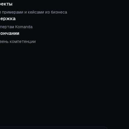
оекты
 примерами и кейсами из бизнеса
держка
спертам Komanda
кончании
вень компетенции