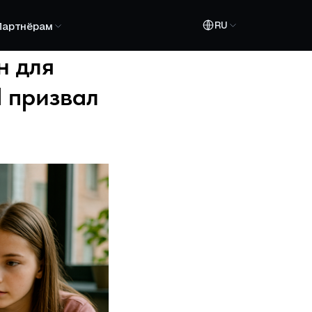
RU
Партнёрам
н для
 призвал