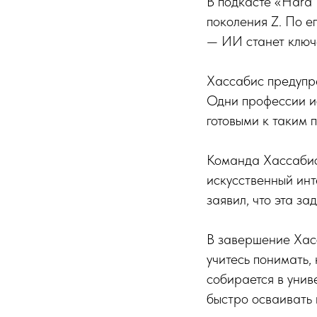
В подкасте «Hard 
поколения Z. По е
— ИИ станет ключ
Хассабис предупре
Одни профессии ис
готовыми к таким 
Команда Хассабиса
искусственный инт
заявил, что эта за
В завершение Хасс
учитесь понимать,
собирается в унив
быстро осваивать 