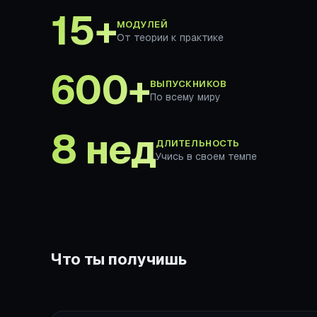
15+
МОДУЛЕЙ
От теории к практике
600+
ВЫПУСКНИКОВ
По всему миру
8 нед
ДЛИТЕЛЬНОСТЬ
Учись в своем темпе
Что ты получишь