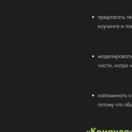
предлагать т
коучинга и п
моделировать
части, когда 
напоминать о
потому что об
«Команда»