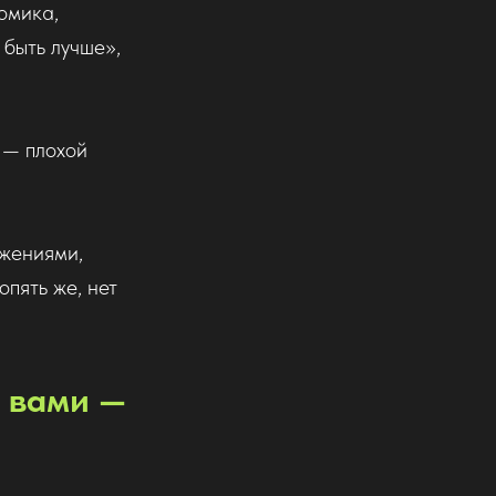
омика,
быть лучше»,
 — плохой
ажениями,
опять же, нет
С вами —