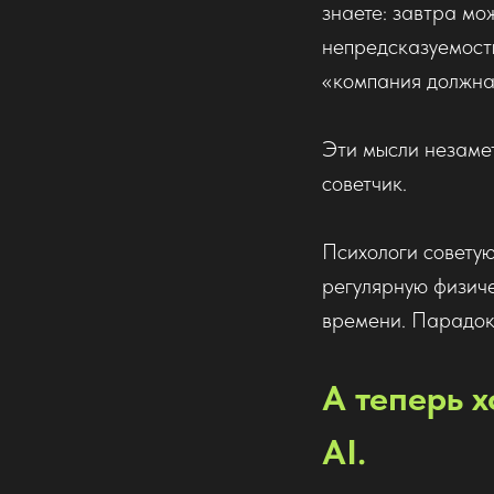
знаете: завтра мо
непредсказуемость
«компания должна 
Эти мысли незамет
советчик.
Психологи советую
регулярную физичес
времени. Парадок
А теперь 
AI.