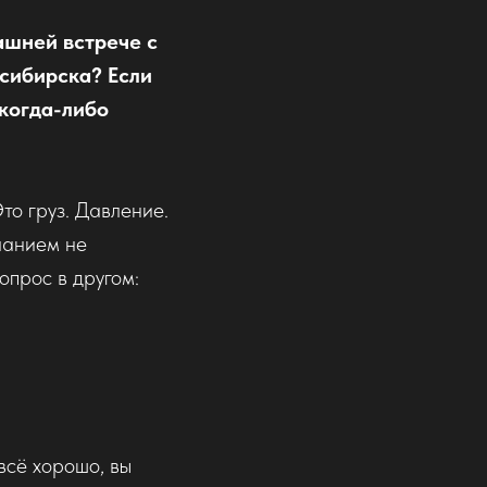
ашней встрече с
сибирска? Если
 когда-либо
то груз. Давление.
ланием не
Вопрос в другом:
всё хорошо, вы