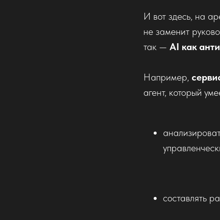
И вот здесь, на ар
не заменит руково
так —
AI как ант
Например,
серви
агент, который уме
анализироват
управленческ
составлять ра