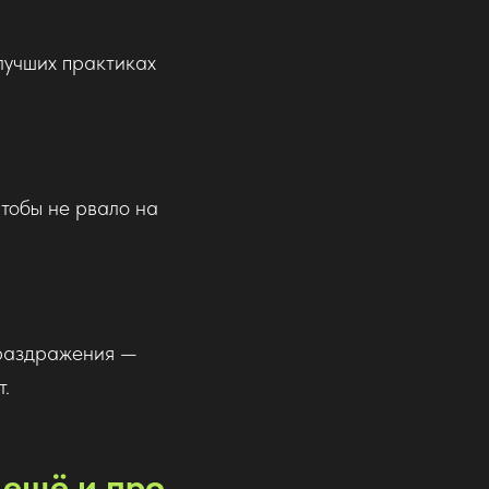
лучших практиках
чтобы не рвало на
я раздражения —
т.
 ещё и про