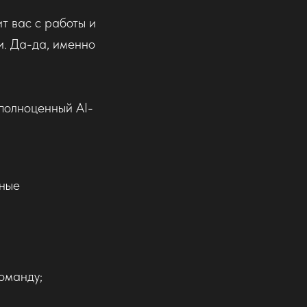
ит вас с работы и
и. Да-да, именно
 полноценный AI-
тные
команду;