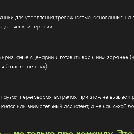
ехники для управления тревожностью, основанные на 
оведенческой терапии;
 кризисные сценарии и готовить вас к ним заранее (
«всё пошло не так»);
 паузах, переговорах, встречах, при этом не вызыва
щается как внимательный ассистент, а не как сухой бо
 — не только про команду. Это